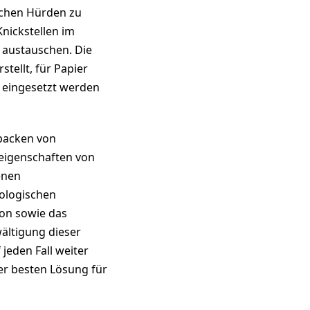
schen Hürden zu
Knickstellen im
r austauschen. Die
stellt, für Papier
l eingesetzt werden
packen von
eigenschaften von
enen
ologischen
ion sowie das
ältigung dieser
jeden Fall weiter
er besten Lösung für