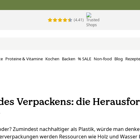
(4.41)
te
Proteine ​​& Vitamine
Kochen
Backen
% SALE
Non-food
Blog
Rezept
des Verpackens: die Herausfo
r
 oder? Zumindest nachhaltiger als Plastik, würde man denke
ierverpackungen werden Ressourcen wie Holz und Wasser 