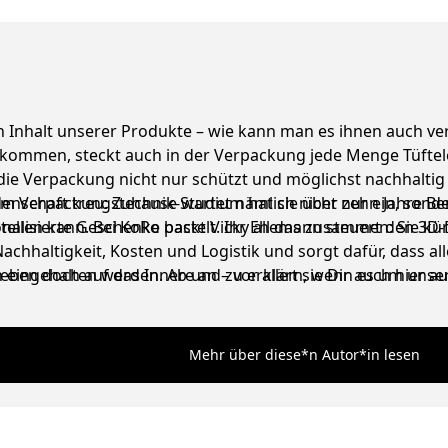
en Inhalt unserer Produkte – wie kann man es ihnen auch v
ankommen, steckt auch in der Verpackung jede Menge Tüftele
 die Verpackung nicht nur schützt und möglichst nachhaltig
m Verpackungstechnik-Studium hat sie über zehn Jahre Ber
eidenschaft treu: Zuhause wartet nämlich nicht nur ein, sond
stellen kann. Bei KoRo packt Vicky all das zusammen: Sie 
onalisierte Geschenke bastelt. Ihr Ehemann steuert den 3D-
Nachhaltigkeit, Kosten und Logistik und sorgt dafür, dass 
 eingehalten werden. Ab und zu erklärt sie Dir auch hier 
n doch auf das Innere an – vor allem, wenn es um unsere 
Mehr über diese*n Autor*in lesen