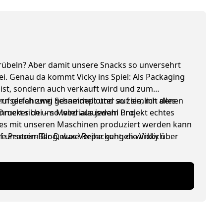
erübeln? Aber damit unsere Snacks so unversehrt
i. Genau da kommt Vicky ins Spiel: Als Packaging
 ist, sondern auch verkauft wird und zum
ufserfahrung gesammelt und so ziemlich alles
ern gleich zwei Schneideplotter auf sie, mit denen
kümmert sich um Materialauswahl und
Drucker bei – so wird aus jedem Projekt echtes
alles mit unseren Maschinen produziert werden kann
auf unserem Blog, was Verpackungen wirklich
Protein-Bar-Deluxe-Reihe geht, die Vicky über