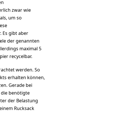
en
rlich zwar wie
als, um so
iese
 Es gibt aber
iele der genannten
llerdings maximal 5
ier recycelbar.
rachtet werden. So
kts erhalten können,
en. Gerade bei
 die benötigte
nter der Belastung
Deinem Rucksack