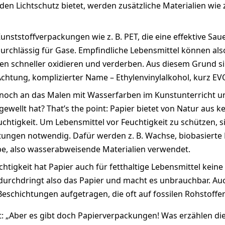
en Lichtschutz bietet, werden zusätzliche Materialien wie z.
nststoffverpackungen wie z. B. PET, die eine effektive Sau
 durchlässig für Gase. Empfindliche Lebensmittel können als
n schneller oxidieren und verderben. Aus diesem Grund s
Achtung, komplizierter Name – Ethylenvinylalkohol, kurz EV
 noch an das Malen mit Wasserfarben im Kunstunterricht un
ewellt hat? That’s the point: Papier bietet von Natur aus 
chtigkeit. Um Lebensmittel vor Feuchtigkeit zu schützen, s
htungen notwendig. Dafür werden z. B. Wachse, biobasierte
e, also wasserabweisende Materialien verwendet.
htigkeit hat Papier auch für fetthaltige Lebensmittel kein
 durchdringt also das Papier und macht es unbrauchbar. Au
Beschichtungen aufgetragen, die oft auf fossilen Rohstoffe
: „Aber es gibt doch Papierverpackungen! Was erzählen di