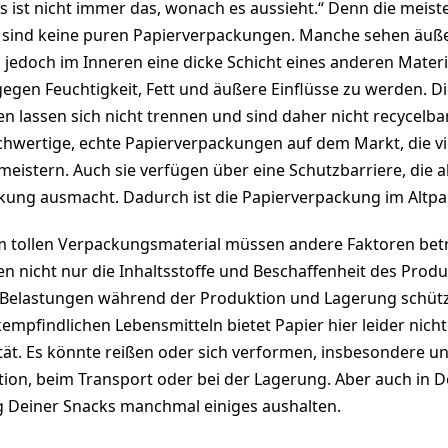
s ist nicht immer das, wonach es aussieht.“ Denn die meist
sind keine puren Papierverpackungen. Manche sehen äuße
n jedoch im Inneren eine dicke Schicht eines anderen Materi
egen Feuchtigkeit, Fett und äußere Einflüsse zu werden. D
lassen sich nicht trennen und sind daher nicht recycelbar.
chwertige, echte Papierverpackungen auf dem Markt, die v
istern. Auch sie verfügen über eine Schutzbarriere, die a
ung ausmacht. Dadurch ist die Papierverpackung im Altpap
m tollen Verpackungsmaterial müssen andere Faktoren bet
nicht nur die Inhaltsstoffe und Beschaffenheit des Produ
 Belastungen während der Produktion und Lagerung schütz
mpfindlichen Lebensmitteln bietet Papier hier leider nicht
lität. Es könnte reißen oder sich verformen, insbesondere u
ion, beim Transport oder bei der Lagerung. Aber auch in 
 Deiner Snacks manchmal einiges aushalten.