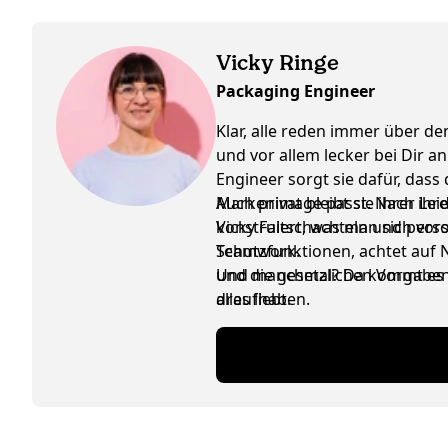
Vicky Ringe
Packaging Engineer
Klar, alle reden immer über d
und vor allem lecker bei Dir 
Engineer sorgt sie dafür, dass
Markenimage passt. Nach ihre
Auch privat bleibt sie ihrer L
konstruiert, was man sich vor
Vicky Faltschachteln und pers
Schutzfunktionen, achtet auf 
Teamwork.
und die gesetzlichen Vorgaben
Und manchmal? Da kommt es ebe
draufhaben.
alles liebt.