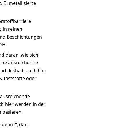
 B. metallisierte
erstoffbarriere
o in reinen
ind Beschichtungen
OH.
d daran, wie sich
keine ausreichende
ind deshalb auch hier
 Kunststoffe oder
e ausreichende
ch hier werden in der
n basieren.
e denn?“, dann