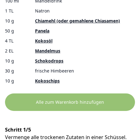
100 ml
Mandeldrink
1 TL
Natron
10 g
Chiamehl (oder gemahlene Chiasamen)
50 g
Panela
4 TL
Kokosöl
2 EL
Mandelmus
10 g
Schokodrops
30 g
frische Himbeeren
10 g
Kokoschips
Alle zum Warenkorb hinzufügen
Schritt 1/5
Vermenge alle trockenen Zutaten in einer Schüssel.