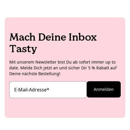
natürlich auch nicht. Deshalb hebt sie sich die
Memes ausgetauscht werden, ist das noch die Kirsche
zeitaufwendigen Shoots lieber für Zuhause oder die
auf der Torte (oder das Salz auf der Schokolade).
Studioküche auf und kreiert insbesondere für die
internationalen Koro Social Media Channels richtig
leckere und ästhetische Rezeptideen.
Mach Deine Inbox
Tasty
Mit unserem Newsletter bist Du ab sofort immer up to
date. Melde Dich jetzt an und sicher Dir 5 % Rabatt auf
Deine nächste Bestellung!
E-Mail-Adresse
*
Anmelden