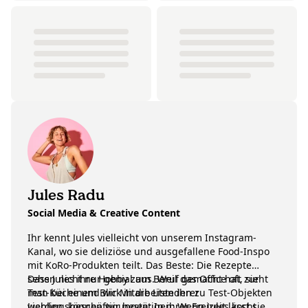
Jules Radu
Social Media & Creative Content
Ihr kennt Jules vielleicht von unserem Instagram-
Kanal, wo sie deliziöse und ausgefallene Food-Inspo
mit KoRo-Produkten teilt. Das Beste: Die Rezepte
sehen nicht nur genial aus. Weil das Office oft zur
Dass Jules ihre Hobby zum Beruf gemacht hat, sieht
Test-Küche und wir Mitarbeitenden zu Test-Objekten
man bei einem Blick in die Liste ihrer
werden, können wir bestätigen: Wenn Jules kocht,
Lieblingsbeschäftigungen: In ihrer Freizeit lässt sie es