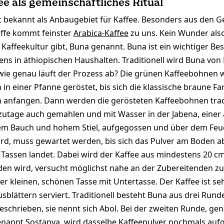
ee als gemeinschaftliches Ritual
it bekannt als Anbaugebiet für Kaffee. Besonders aus den G
ffe kommt feinster
Arabica-Kaffee
zu uns. Kein Wunder also
Kaffeekultur gibt, Buna genannt. Buna ist ein wichtiger Bes
ens in äthiopischen Haushalten. Traditionell wird Buna von
wie genau läuft der Prozess ab? Die grünen Kaffeebohnen
n einer Pfanne geröstet, bis sich die klassische braune Fa
 anfangen. Dann werden die gerösteten Kaffeebohnen tradi
utage auch gemahlen und mit Wasser in der Jabena, einer 
fem Bauch und hohem Stiel, aufgegossen und über dem Feu
wird, muss gewartet werden, bis sich das Pulver am Boden a
en Tassen landet. Dabei wird der Kaffee aus mindestens 20 
en wird, versucht möglichst nahe an der Zubereitenden zu
er kleinen, schönen Tasse mit Untertasse. Der Kaffee ist se
sblättern serviert. Traditionell besteht Buna aus drei Rund
eschrieben, sie nennt sich Abol. Bei der zweiten Runde, ge
enannt Sostanya, wird dasselbe Kaffeepulver nochmals auf