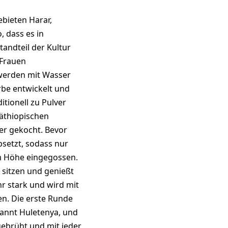
ebieten Harar,
, dass es in
tandteil der Kultur
 Frauen
 werden mit Wasser
rbe entwickelt und
tionell zu Pulver
äthiopischen
er gekocht. Bevor
bsetzt, sodass nur
cm Höhe eingegossen.
 sitzen und genießt
hr stark und wird mit
en. Die erste Runde
nannt Huletenya, und
gebrüht und mit jeder