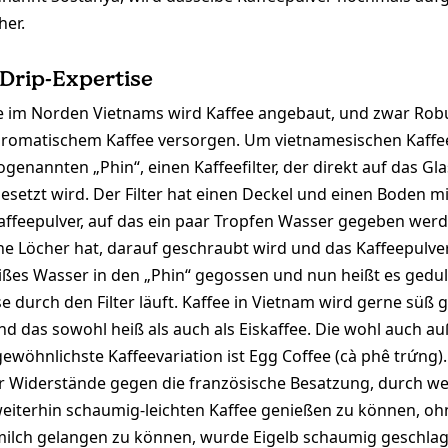
er.
Drip-Expertise
 im Norden Vietnams wird Kaffee angebaut, und zwar Robu
 aromatischem Kaffee versorgen. Um vietnamesischen Kaffe
genannten „Phin“, einen Kaffeefilter, der direkt auf das Gl
esetzt wird. Der Filter hat einen Deckel und einen Boden mi
ffeepulver, auf das ein paar Tropfen Wasser gegeben werd
ine Löcher hat, darauf geschraubt wird und das Kaffeepulve
ißes Wasser in den „Phin“ gegossen und nun heißt es gedul
e durch den Filter läuft. Kaffee in Vietnam wird gerne süß 
d das sowohl heiß als auch als Eiskaffee. Die wohl auch a
wöhnlichste Kaffeevariation ist Egg Coffee (cà phê trứng)
r Widerstände gegen die französische Besatzung, durch we
iterhin schaumig-leichten Kaffee genießen zu können, ohn
ilch gelangen zu können, wurde Eigelb schaumig geschlag