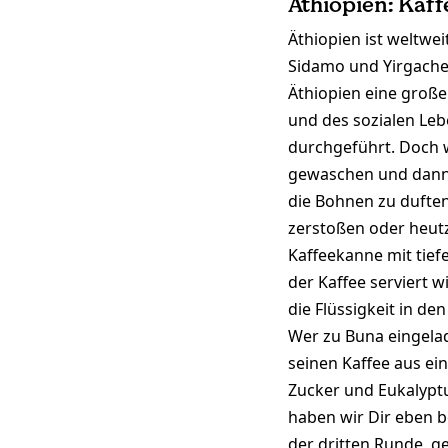
Äthiopien: Kaff
Äthiopien ist weltwe
Sidamo und Yirgache
Äthiopien eine große 
und des sozialen Leb
durchgeführt. Doch 
gewaschen und dann i
die Bohnen zu duften
zerstoßen oder heutz
Kaffeekanne mit tie
der Kaffee serviert 
die Flüssigkeit in d
Wer zu Buna eingelad
seinen Kaffee aus ein
Zucker und Eukalyptu
haben wir Dir eben b
der dritten Runde, g