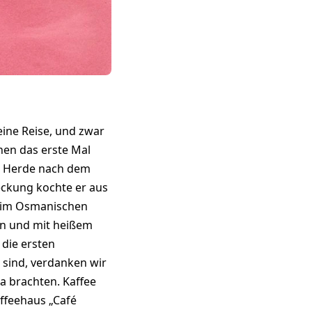
eine Reise, und zwar
nen das erste Mal
ne Herde nach dem
eckung kochte er aus
st im Osmanischen
en und mit heißem
 die ersten
 sind, verdanken wir
a brachten. Kaffee
affeehaus „Café