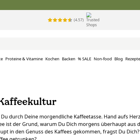
(4.57)
te
Proteine ​​& Vitamine
Kochen
Backen
% SALE
Non-food
Blog
Rezept
 Kaffeekultur
t Du durch Deine morgendliche Kaffeetasse. Hand aufs Her
ee ist der Grund, warum Du Dich morgens überhaupt aus 
upt in den Genuss des Kaffees gekommen, fragst Du Dich? 
ffee getrunken?