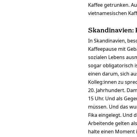
Kaffee getrunken. Au
vietnamesischen Kaff
Skandinavien: 
In Skandinavien, beso
Kaffeepause mit Gebä
sozialen Lebens ausm
sogar obligatorisch i
einen darum, sich a
Kolleg:innen zu spre
20. Jahrhundert. Da
15 Uhr. Und als Geg
müssen. Und das wur
Fika eingelegt. Und
Arbeitende gelten al
halte einen Moment i