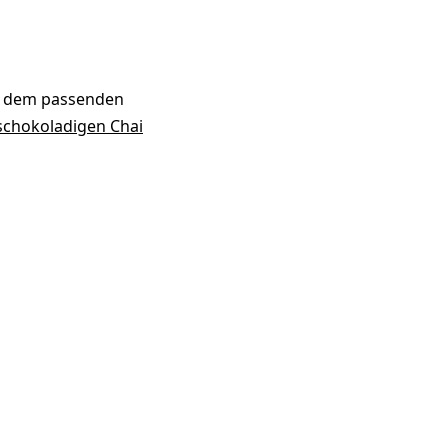
h dem passenden
schokoladigen Chai