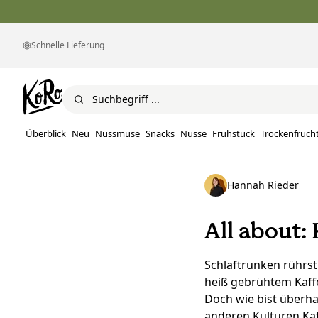
Schnelle Lieferung
Überblick
Neu
Nussmuse
Snacks
Nüsse
Frühstück
Trockenfrüch
Hannah Rieder
All about:
Schlaftrunken rührs
heiß gebrühtem Kaff
Doch wie bist überha
anderen Kulturen Ka