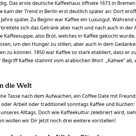
edig. Das erste deutsche Kaffeehaus öffnete 1673 in Bremen
kam der Trend in Berlin erst deutlich später an: Dort eröf
Jahre später. Zu Beginn war Kaffee ein Luxusgut. Während 
rbreitete sich das Getränk aber nach und nach auch in der A
 Kaffeesuppe, also Brot, welches in Kaffee gekocht wurde
essen, um den Hunger zu stillen, aber auch in dem Gedank
ten zu können. 1850 war Kaffee so stark etabliert, dass er 
r Begriff Kaffee stammt vom arabischen Wort „Kahwe“ ab, 
m die Welt
ne Tasse nach dem Aufwachen, ein Coffee Date mit Freund:
oder Arbeit oder traditionell sonntags Kaffee und Kuchen: K
 unseres Alltags. Doch wie Kaffeekultur zelebriert wird, sieh
 wollen wir Dir jetzt noch drei weitere vorstellen!