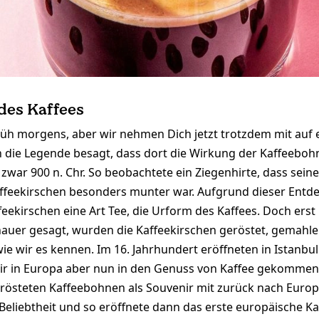
 des Kaffees
 früh morgens, aber wir nehmen Dich jetzt trotzdem mit auf 
 die Legende besagt, dass dort die Wirkung der Kaffeeboh
zwar 900 n. Chr. So beobachtete ein Ziegenhirte, dass sei
affeekirschen besonders munter war. Aufgrund dieser Entd
feekirschen eine Art Tee, die Urform des Kaffees. Doch er
enauer gesagt, wurden die Kaffeekirschen geröstet, gemahl
ie wir es kennen. Im 16. Jahrhundert eröffneten in Istanbul
wir in Europa aber nun in den Genuss von Kaffee gekommen
erösteten Kaffeebohnen als Souvenir mit zurück nach Europ
 Beliebtheit und so eröffnete dann das erste europäische K