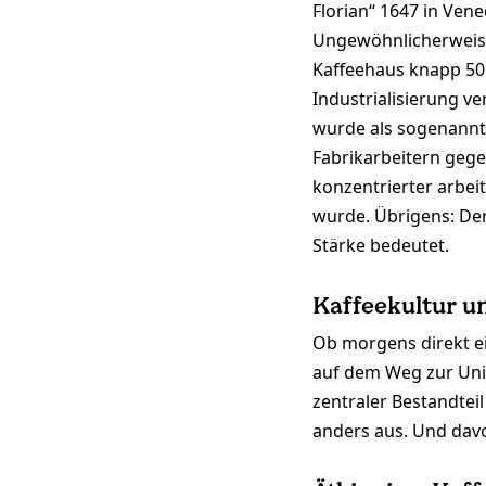
Florian“ 1647 in Ven
Ungewöhnlicherweise 
Kaffeehaus knapp 50 
Industrialisierung ve
wurde als sogenannte
Fabrikarbeitern geg
konzentrierter arbei
wurde. Übrigens: De
Stärke bedeutet.
Kaffeekultur u
Ob morgens direkt ei
auf dem Weg zur Uni 
zentraler Bestandteil
anders aus. Und davon