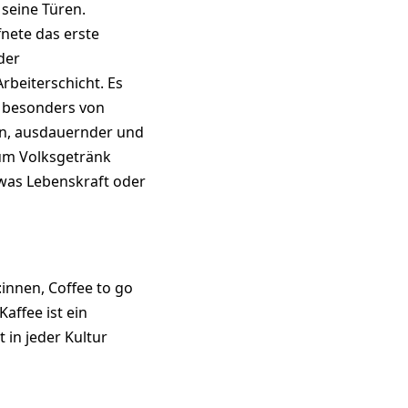
 seine Türen.
fnete das erste
der
rbeiterschicht. Es
, besonders von
en, ausdauernder und
zum Volksgetränk
was Lebenskraft oder
innen, Coffee to go
affee ist ein
t in jeder Kultur