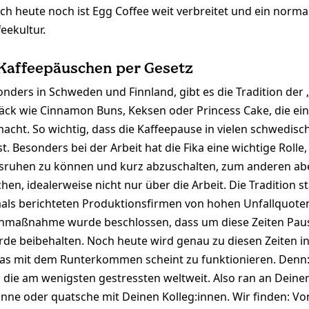
ch heute noch ist Egg Coffee weit verbreitet und ein normal
eekultur.
Kaffeepäuschen per Gesetz
nders in Schweden und Finnland, gibt es die Tradition der „
ck wie Cinnamon Buns, Keksen oder Princess Cake, die eine
acht. So wichtig, dass die Kaffeepause in vielen schwedi
st. Besonders bei der Arbeit hat die Fika eine wichtige Roll
usruhen zu können und kurz abzuschalten, zum anderen abe
chen, idealerweise nicht nur über die Arbeit. Die Tradition
mals berichteten Produktionsfirmen von hohen Unfallquot
enmaßnahme wurde beschlossen, dass um diese Zeiten Pa
de beibehalten. Noch heute wird genau zu diesen Zeiten 
 das mit dem Runterkommen scheint zu funktionieren. Denn
s die am wenigsten gestressten weltweit. Also ran an Deine
nne oder quatsche mit Deinen Kolleg:innen. Wir finden: Von