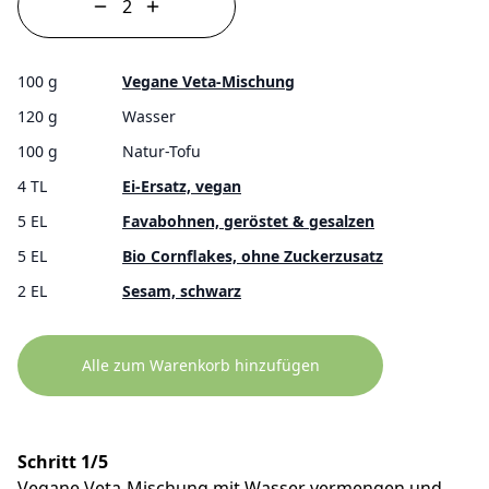
100 g
Vegane Veta-Mischung
120 g
Wasser
100 g
Natur-Tofu
4 TL
Ei-Ersatz, vegan
5 EL
Favabohnen, geröstet & gesalzen
5 EL
Bio Cornflakes, ohne Zuckerzusatz
2 EL
Sesam, schwarz
Alle zum Warenkorb hinzufügen
Schritt 1/5
Vegane Veta-Mischung mit Wasser vermengen und