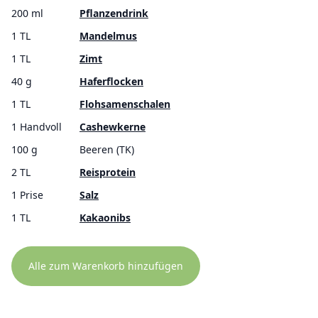
200 ml
Pflanzendrink
1 TL
Mandelmus
1 TL
Zimt
40 g
Haferflocken
1 TL
Flohsamenschalen
1 Handvoll
Cashewkerne
100 g
Beeren (TK)
2 TL
Reisprotein
1 Prise
Salz
1 TL
Kakaonibs
Alle zum Warenkorb hinzufügen