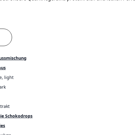
ussmischung
mus
e, light
ark
trakt
eie Schokodrops
ies