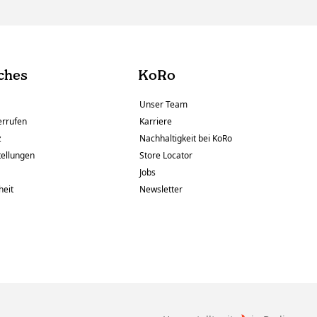
ches
KoRo
Unser Team
errufen
Karriere
z
Nachhaltigkeit bei KoRo
tellungen
Store Locator
Jobs
heit
Newsletter