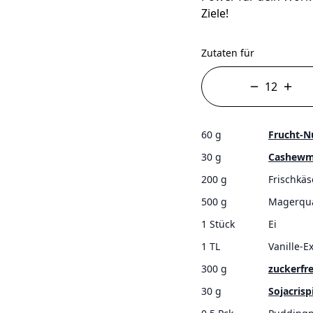
Ziele!
Zutaten für
60 g
Frucht-N
30 g
Cashew
200 g
Frischkäs
500 g
Magerqu
1 Stück
Ei
1 TL
Vanille-Ex
300 g
zuckerfr
30 g
Sojacrisp