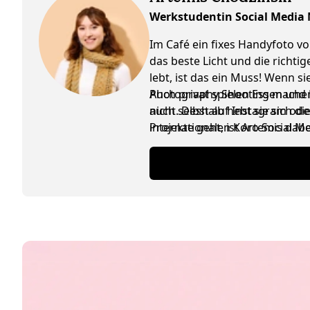
Werkstudentin Social Media
Im Café ein fixes Handyfoto vo
das beste Licht und die richti
lebt, ist das ein Muss! Wenn 
Photography Shooting machen, 
Auch privat spielen Essen und K
nicht. Deshalb hebt sie sich d
auch selbst auf Instagram ode
internationalen Koro Social M
Projekte geht, ist Artemis da
ausgetauscht werden, ist das n