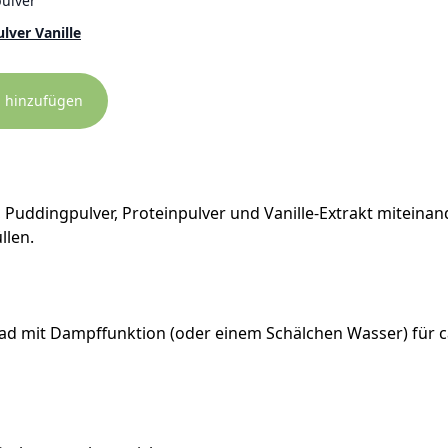
ulver
lver Vanille
b hinzufügen
i, Puddingpulver, Proteinpulver und Vanille-Extrakt mitein
llen.
ad mit Dampffunktion (oder einem Schälchen Wasser) für c