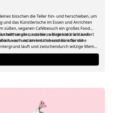
leines bisschen die Teller hin- und herschieben, um
ing und das Künstlerische im Essen und Anrichten
edem süßen, veganen Cafébesuch ein großes Food
henhunger zu stellen, will sie natürlich auch
 teilt sie alles, was sie so begeistert und kreiert
ioküche auf und kreiert insbesondere für die
pfern, wenn es um kreative und künstlerische
 Hintergrund läuft und zwischendurch witzige Memes
lade).