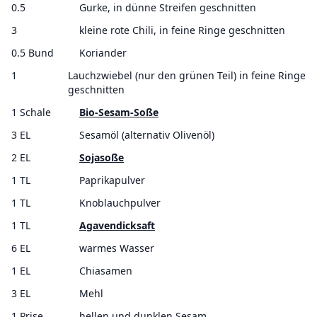
0.5
Gurke, in dünne Streifen geschnitten
3
kleine rote Chili, in feine Ringe geschnitten
0.5 Bund
Koriander
1
Lauchzwiebel (nur den grünen Teil) in feine Ringe
geschnitten
1 Schale
Bio-Sesam-Soße
3 EL
Sesamöl (alternativ Olivenöl)
2 EL
Sojasoße
1 TL
Paprikapulver
1 TL
Knoblauchpulver
1 TL
Agavendicksaft
6 EL
warmes Wasser
1 EL
Chiasamen
3 EL
Mehl
1 Prise
hellen und dunklen Sesam