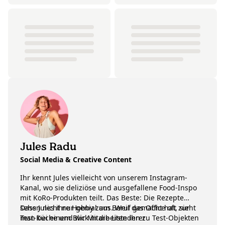
Jules Radu
Social Media & Creative Content
Ihr kennt Jules vielleicht von unserem Instagram-
Kanal, wo sie deliziöse und ausgefallene Food-Inspo
mit KoRo-Produkten teilt. Das Beste: Die Rezepte
sehen nicht nur genial aus. Weil das Office oft zur
Dass Jules ihre Hobby zum Beruf gemacht hat, sieht
Test-Küche und wir Mitarbeitenden zu Test-Objekten
man bei einem Blick in die Liste ihrer