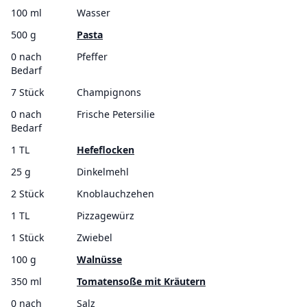
100 ml
Wasser
500 g
Pasta
0 nach
Pfeffer
Bedarf
7 Stück
Champignons
0 nach
Frische Petersilie
Bedarf
1 TL
Hefeflocken
25 g
Dinkelmehl
2 Stück
Knoblauchzehen
1 TL
Pizzagewürz
1 Stück
Zwiebel
100 g
Walnüsse
350 ml
Tomatensoße mit Kräutern
0 nach
Salz