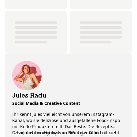
Jules Radu
Social Media & Creative Content
Ihr kennt Jules vielleicht von unserem Instagram-
Kanal, wo sie deliziöse und ausgefallene Food-Inspo
mit KoRo-Produkten teilt. Das Beste: Die Rezepte
sehen nicht nur genial aus. Weil das Office oft zur
Dass Jules ihre Hobby zum Beruf gemacht hat, sieht