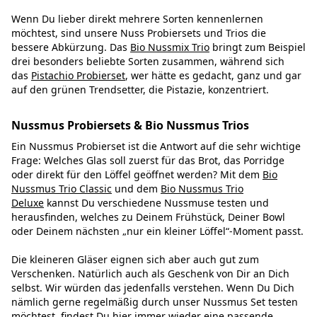
Wenn Du lieber direkt mehrere Sorten kennenlernen
möchtest, sind unsere Nuss Probiersets und Trios die
bessere Abkürzung. Das
Bio Nussmix Trio
bringt zum Beispiel
drei besonders beliebte Sorten zusammen, während sich
das
Pistachio Probierset
, wer hätte es gedacht, ganz und gar
auf den grünen Trendsetter, die Pistazie, konzentriert.
Nussmus Probiersets & Bio Nussmus Trios
Ein Nussmus Probierset ist die Antwort auf die sehr wichtige
Frage: Welches Glas soll zuerst für das Brot, das Porridge
oder direkt für den Löffel geöffnet werden? Mit dem
Bio
Nussmus Trio Classic
und dem
Bio Nussmus Trio
Deluxe
kannst Du verschiedene Nussmuse testen und
herausfinden, welches zu Deinem Frühstück, Deiner Bowl
oder Deinem nächsten „nur ein kleiner Löffel“-Moment passt.
Die kleineren Gläser eignen sich aber auch gut zum
Verschenken. Natürlich auch als Geschenk von Dir an Dich
selbst. Wir würden das jedenfalls verstehen. Wenn Du Dich
nämlich gerne regelmäßig durch unser Nussmus Set testen
möchtest, findest Du hier immer wieder eine passende