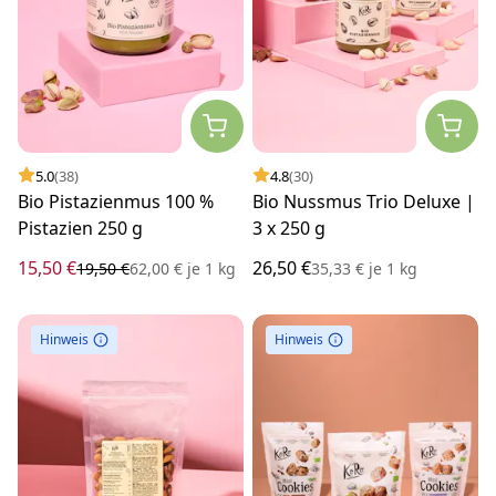
5.0
(38)
4.8
(30)
Bio Pistazienmus 100 %
Bio Nussmus Trio Deluxe |
Pistazien 250 g
3 x 250 g
15,50 €
26,50 €
19,50 €
62,00 €
je
1 kg
35,33 €
je
1 kg
Hinweis
Hinweis