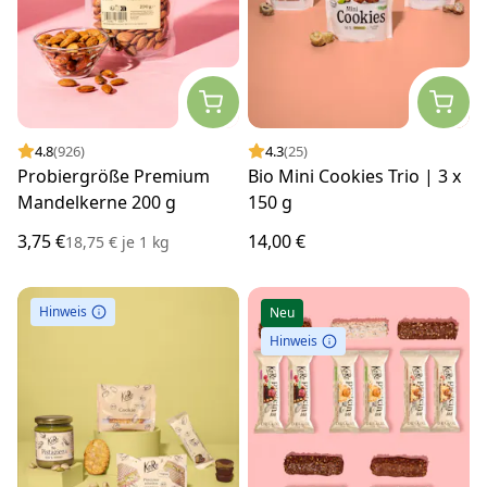
4.8
(926)
4.3
(25)
Probiergröße Premium
Bio Mini Cookies Trio | 3 x
Mandelkerne 200 g
150 g
3,75 €
14,00 €
18,75 €
je
1 kg
Hinweis
Neu
Hinweis