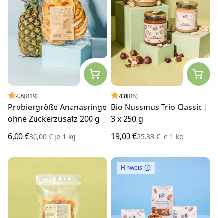
4.8
(819)
4.8
(86)
Probiergröße Ananasringe
Bio Nussmus Trio Classic |
ohne Zuckerzusatz 200 g
3 x 250 g
6,00 €
19,00 €
30,00 €
je
1 kg
25,33 €
je
1 kg
Hinweis