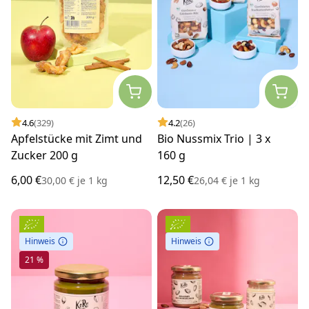
4.6
(329)
4.2
(26)
Apfelstücke mit Zimt und
Bio Nussmix Trio | 3 x
Zucker 200 g
160 g
6,00 €
12,50 €
30,00 €
je
1 kg
26,04 €
je
1 kg
Hinweis
Hinweis
21 %