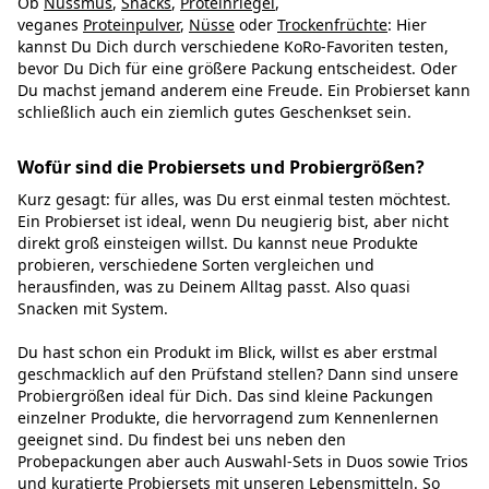
Ob
Nussmus
,
Snacks
,
Proteinriegel
,
veganes
Proteinpulver
,
Nüsse
oder
Trockenfrüchte
: Hier
kannst Du Dich durch verschiedene KoRo-Favoriten testen,
bevor Du Dich für eine größere Packung entscheidest. Oder
Du machst jemand anderem eine Freude. Ein Probierset kann
schließlich auch ein ziemlich gutes Geschenkset sein.
Wofür sind die Probiersets und Probiergrößen?
Kurz gesagt: für alles, was Du erst einmal testen möchtest.
Ein Probierset ist ideal, wenn Du neugierig bist, aber nicht
direkt groß einsteigen willst. Du kannst neue Produkte
probieren, verschiedene Sorten vergleichen und
herausfinden, was zu Deinem Alltag passt. Also quasi
Snacken mit System.
Du hast schon ein Produkt im Blick, willst es aber erstmal
geschmacklich auf den Prüfstand stellen? Dann sind unsere
Probiergrößen ideal für Dich. Das sind kleine Packungen
einzelner Produkte, die hervorragend zum Kennenlernen
geeignet sind. Du findest bei uns neben den
Probepackungen aber auch Auswahl-Sets in Duos sowie Trios
und kuratierte Probiersets mit unseren Lebensmitteln. So