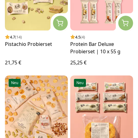
4.7
(14)
4.5
(4)
Pistachio Probierset
Protein Bar Deluxe
Probierset | 10 x 55 g
21,75 €
25,25 €
Neu
Neu