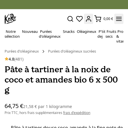
0,00 €
Notre
Nouveau
Purées
Snacks
Oléagineux
P'tit
Fruits
Proté
sélection
d'oléagineux
dej
secs
&
vitami
Purées d'oléagineux
Purées d'oléagineux sucrées
4.8
(481)
Pâte à tartiner à la noix de
coco et amandes bio 6 x 500
g
64,75 €
21,58 €
par
1 kilogramme
Prix TTC, hors frais supplémentaires
frais d'expédition
Pâte à tartiner douce coco-amande à la fine note de