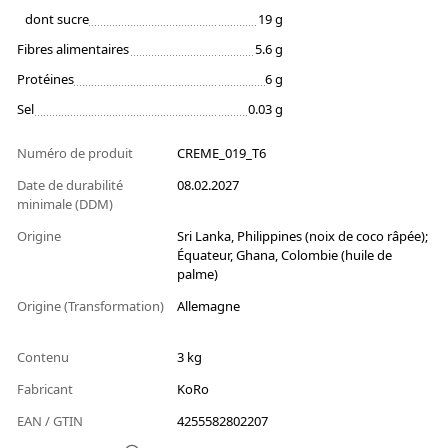
dont sucre
19 g
Fibres alimentaires
5.6 g
Protéines
6 g
Sel
0.03 g
Numéro de produit
CREME_019_T6
Date de durabilité
08.02.2027
minimale (DDM)
Origine
Sri Lanka, Philippines (noix de coco râpée);
Équateur, Ghana, Colombie (huile de
palme)
Origine (Transformation)
Allemagne
Contenu
3 kg
Fabricant
KoRo
EAN / GTIN
4255582802207