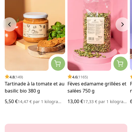
4.8
(149)
4.6
(1165)
Tartinade à la tomate et au
Fèves edamame grillées et
basilic bio 380 g
salées 750 g
5,50 €
13,00 €
14,47 €
par
1 kilogramme
17,33 €
par
1 kilogramme