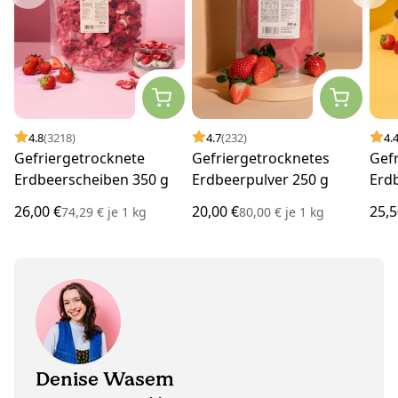
4.8
(3218)
4.7
(232)
4.
Gefriergetrocknete
Gefriergetrocknetes
Gef
Erdbeerscheiben 350 g
Erdbeerpulver 250 g
Erd
Sch
26,00 €
20,00 €
25,5
74,29 €
je
1 kg
80,00 €
je
1 kg
Denise Wasem