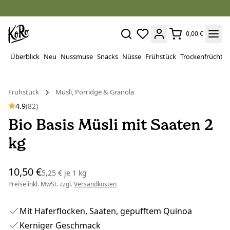
0,00 €
Überblick
Neu
Nussmuse
Snacks
Nüsse
Frühstück
Trockenfrüchte
Frühstück
Müsli, Porridge & Granola
4.9
(82)
Bio Basis Müsli mit Saaten 2
kg
10,50 €
5,25 €
je
1 kg
Preise inkl. MwSt. zzgl.
Versandkosten
Mit Haferflocken, Saaten, gepufftem Quinoa
Kerniger Geschmack