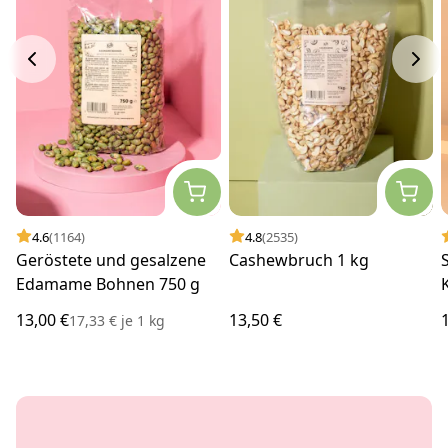
4.6
(1164)
4.8
(2535)
Geröstete und gesalzene
Cashewbruch 1 kg
Edamame Bohnen 750 g
13,00 €
13,50 €
17,33 €
je
1 kg