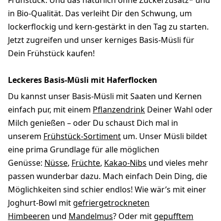
Frühstück. Und das natürlich ohne Zuckerzusatz* und
in Bio-Qualität. Das verleiht Dir den Schwung, um
lockerflockig und kern-gestärkt in den Tag zu starten.
Jetzt zugreifen und unser kerniges Basis-Müsli für
Dein Frühstück kaufen!
Leckeres Basis-Müsli mit Haferflocken
Du kannst unser Basis-Müsli mit Saaten und Kernen
einfach pur, mit einem
Pflanzendrink
Deiner Wahl oder
Milch genießen – oder Du schaust Dich mal in
unserem
Frühstück-Sortiment
um. Unser Müsli bildet
eine prima Grundlage für alle möglichen
Genüsse:
Nüsse
,
Früchte
,
Kakao-Nibs
und vieles mehr
passen wunderbar dazu. Mach einfach Dein Ding, die
Möglichkeiten sind schier endlos! Wie wär’s mit einer
Joghurt-Bowl mit
gefriergetrockneten
Himbeeren
und
Mandelmus
? Oder mit
gepufftem