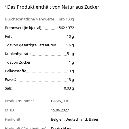
*Das Produkt enthält von Natur aus Zucker.
Durchschnittliche Nährwerte
pro 100g
Brennwert (in kj/kcal)
1562 / 372
Fett
10 g
davon gesättigte Fettsäuren
1.6 g
Kohlenhydrate
51 g
davon Zucker
1 g
Ballaststoffe
13 g
Eiweiß
13 g
Salz
0.03 g
Produktnummer
BASIS_001
MHD
15.06.2027
Herkunft
Belgien, Deutschland, Italien
Herkunft (Verarbeitung)
Deutschland