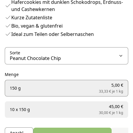
Hafercookies mit dunklen Schokodrops, Erdnuss-
und Cashewkernen
Kurze Zutatenliste
Bio, vegan & glutenfrei
Ideal zum Teilen oder Selbernaschen
Sorte
Menge
5,00 €
150 g
33,33 € je
1 kg
45,00 €
10 x 150 g
30,00 € je
1 kg
Anzahl