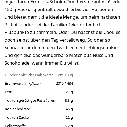
legendären Erdnuss-Schoko-Duo hervorzaubern! Jede
150 g-Packung enthält etwa drei bis vier Portionen
und bietet damit die ideale Menge, um beim nächsten
Picknick oder bei der Familienfeier ordentlich
Pluspunkte zu sammeln. Oder Du naschst die Cookies
doch selbst über den Tag verteilt weg. So oder so:
Schnapp Dir den neuen Twist Deiner Lieblingscookies
und genieße das wunderbare Match aus Nuss und
Schokolade, wann immer Du willst!
Durchschnittliche Nährwerte
pro 100g
Brennwert (in kj/kcal)
2015 / 484
Fett
27 g
davon gesättigte Fettsäuren
8.8 g
Kohlenhydrate
45 g
davon Zucker
22 g
Ballaststoffe
6.2 g