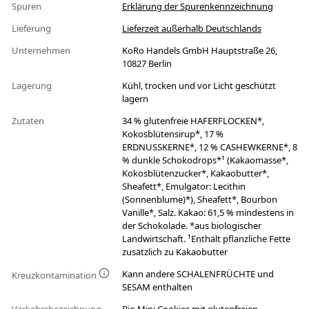
Spuren
Erklärung der Spurenkennzeichnung
Lieferung
Lieferzeit außerhalb Deutschlands
Unternehmen
KoRo Handels GmbH Hauptstraße 26,
10827 Berlin
Lagerung
Kühl, trocken und vor Licht geschützt
lagern
Zutaten
34 % glutenfreie HAFERFLOCKEN*,
Kokosblütensirup*, 17 %
ERDNUSSKERNE*, 12 % CASHEWKERNE*, 8
% dunkle Schokodrops*¹ (Kakaomasse*,
Kokosblütenzucker*, Kakaobutter*,
Sheafett*, Emulgator: Lecithin
(Sonnenblume)*), Sheafett*, Bourbon
Vanille*, Salz. Kakao: 61,5 % mindestens in
der Schokolade. *aus biologischer
Landwirtschaft. ¹Enthält pflanzliche Fette
zusätzlich zu Kakaobutter
Kann andere SCHALENFRÜCHTE und
Kreuzkontamination
SESAM enthalten