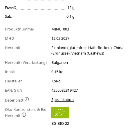
Eiweiß
12 g
Salz
0.1 g
Produktnummer
MINC_003
MHD
12.02.2027
Herkunft
Finnland (glutenfreie Haferflocken), China
(Erdnüsse), Vietnam (Cashews)
Herkunft (Verarbeitung)
Bulgarien
Inhalt
0.15 kg
Hersteller
KoRo
EAN/GTIN
4255582819427
Spezifikation
Datenblatt
Öko-Kontrollstelle & Bio-
Herkunft
BG-BIO-22