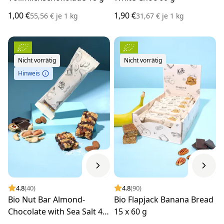
1,00 €
1,90 €
55,56 €
je
1 kg
31,67 €
je
1 kg
Nicht vorrätig
Nicht vorrätig
Hinweis
4.8
(40)
4.8
(90)
Bio Nut Bar Almond-
Bio Flapjack Banana Bread
Chocolate with Sea Salt 45
15 x 60 g
g