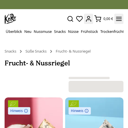
0,00 €
Überblick
Neu
Nussmuse
Snacks
Nüsse
Frühstück
Trockenfrüchte
Snacks
Süße Snacks
Frucht- & Nussriegel
Frucht- & Nussriegel
Hinweis
Hinweis