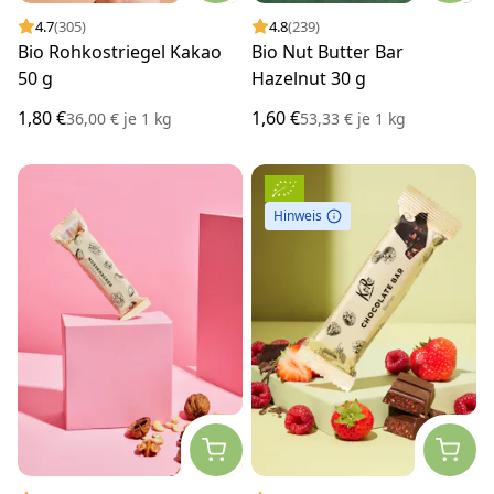
4.7
(305)
4.8
(239)
Bio Rohkostriegel Kakao
Bio Nut Butter Bar
50 g
Hazelnut 30 g
1,80 €
1,60 €
36,00 €
je
1 kg
53,33 €
je
1 kg
Hinweis