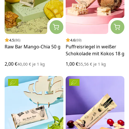
4.5
(86)
4.6
(69)
Raw Bar Mango-Chia 50 g
Puffreisriegel in weißer
Schokolade mit Kokos 18 g
2,00 €
1,00 €
40,00 €
je
1 kg
55,56 €
je
1 kg