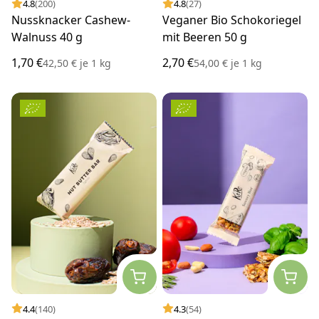
4.8
(200)
4.8
(27)
Nussknacker Cashew-
Veganer Bio Schokoriegel
Walnuss 40 g
mit Beeren 50 g
1,70 €
2,70 €
42,50 €
je
1 kg
54,00 €
je
1 kg
4.4
(140)
4.3
(54)