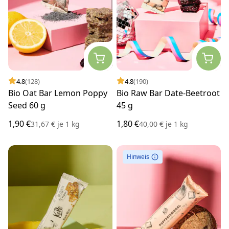
4.8
(128)
4.8
(190)
Bio Oat Bar Lemon Poppy
Bio Raw Bar Date-Beetroot
Seed 60 g
45 g
1,90 €
1,80 €
31,67 €
je
1 kg
40,00 €
je
1 kg
Hinweis