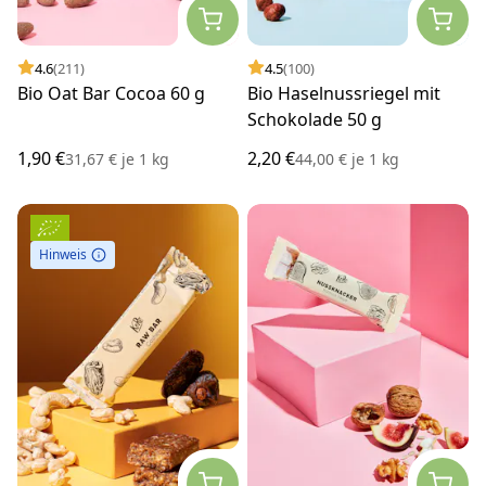
4.6
(211)
4.5
(100)
Bio Oat Bar Cocoa 60 g
Bio Haselnussriegel mit
Schokolade 50 g
1,90 €
2,20 €
31,67 €
je
1 kg
44,00 €
je
1 kg
Hinweis