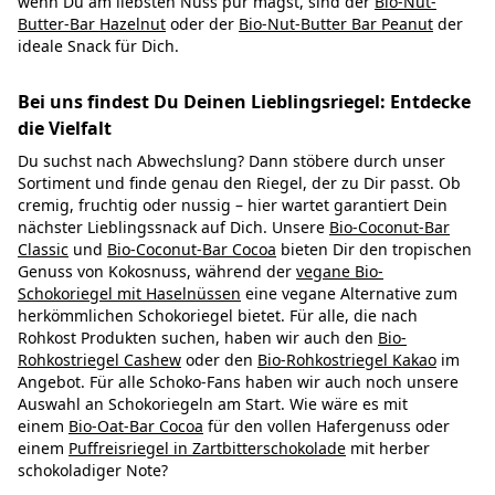
wenn Du am liebsten Nuss pur magst, sind der
Bio-Nut-
Butter-Bar Hazelnut
oder der
Bio-Nut-Butter Bar Peanut
der
ideale Snack für Dich.
Bei uns findest Du Deinen Lieblingsriegel: Entdecke
die Vielfalt
Du suchst nach Abwechslung? Dann stöbere durch unser
Sortiment und finde genau den Riegel, der zu Dir passt. Ob
cremig, fruchtig oder nussig – hier wartet garantiert Dein
nächster Lieblingssnack auf Dich. Unsere
Bio-Coconut-Bar
Classic
und
Bio-Coconut-Bar Cocoa
bieten Dir den tropischen
Genuss von Kokosnuss, während der
vegane Bio-
Schokoriegel mit Haselnüssen
eine vegane Alternative zum
herkömmlichen Schokoriegel bietet. Für alle, die nach
Rohkost Produkten suchen, haben wir auch den
Bio-
Rohkostriegel Cashew
oder den
Bio-Rohkostriegel Kakao
im
Angebot. Für alle Schoko-Fans haben wir auch noch unsere
Auswahl an Schokoriegeln am Start. Wie wäre es mit
einem
Bio-Oat-Bar Cocoa
für den vollen Hafergenuss oder
einem
Puffreisriegel in Zartbitterschokolade
mit herber
schokoladiger Note?