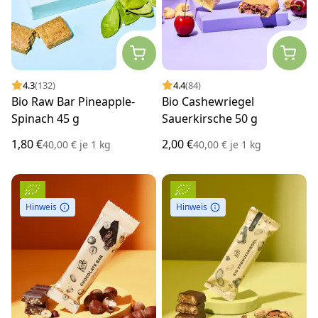
4.3
(132)
4.4
(84)
Bio Raw Bar Pineapple-
Bio Cashewriegel
Spinach 45 g
Sauerkirsche 50 g
1,80 €
2,00 €
40,00 €
je
1 kg
40,00 €
je
1 kg
Hinweis
Hinweis