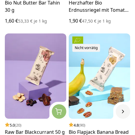
Bio Nut Butter Bar Tahin
Herzhafter Bio
30 g
Erdnussriegel mit Tomate
und Kräutern 40 g
1,60 €
1,90 €
53,33 €
je
1 kg
47,50 €
je
1 kg
Nicht vorrätig
5.0
(20)
4.8
(90)
Raw Bar Blackcurrant 50 g
Bio Flapjack Banana Bread