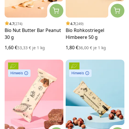
4.7
(274)
4.7
(249)
Bio Nut Butter Bar Peanut
Bio Rohkostriegel
30 g
Himbeere 50 g
1,60 €
1,80 €
53,33 €
je
1 kg
36,00 €
je
1 kg
Hinweis
Hinweis