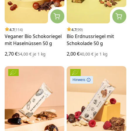
4.7
(114)
4.7
(99)
Veganer Bio Schokoriegel
Bio Erdnussriegel mit
mit Haselnüssen 50 g
Schokolade 50 g
2,70 €
2,00 €
54,00 €
je
1 kg
40,00 €
je
1 kg
Hinweis