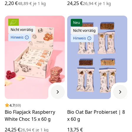
2,20 €
24,25 €
48,89 €
je
1 kg
26,94 €
je
1 kg
Neu
Nicht vorrätig
Nicht vorrätig
Hinweis
Hinweis
4.7
(69)
Bio Flapjack Raspberry
Bio Oat Bar Probierset | 8
White Choc 15 x 60 g
x 60 g
24,25 €
13,75 €
26,94 €
je
1 kg