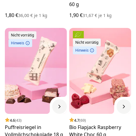
60 g
1,80 €
1,90 €
36,00 €
je
1 kg
31,67 €
je
1 kg
Nicht vorrätig
Nicht vorrätig
Hinweis
Hinweis
4.6
(43)
4.7
(69)
Puffreisriegel in
Bio Flapjack Raspberry
Vollmilchschokolade 18 g
White Choc 60 g