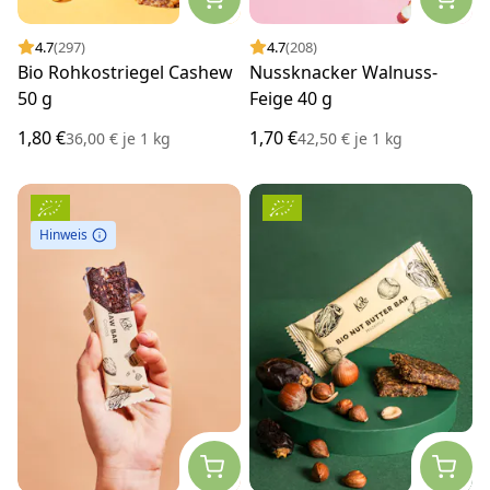
4.7
(297)
4.7
(208)
Bio Rohkostriegel Cashew
Nussknacker Walnuss-
50 g
Feige 40 g
1,80 €
1,70 €
36,00 €
je
1 kg
42,50 €
je
1 kg
Hinweis