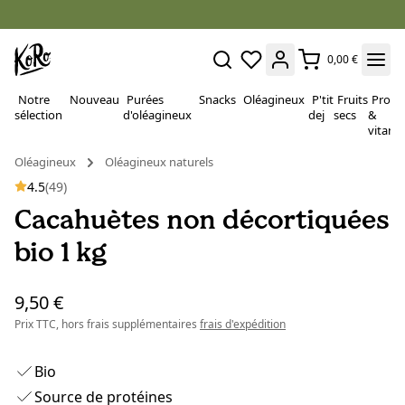
0,00 €
Notre
Nouveau
Purées
Snacks
Oléagineux
P'tit
Fruits
Proté
sélection
d'oléagineux
dej
secs
&
vitami
Oléagineux
Oléagineux naturels
4.5
(49)
Cacahuètes non décortiquées
bio 1 kg
9,50 €
Prix TTC, hors frais supplémentaires
frais d'expédition
Bio
Source de protéines