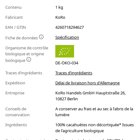
Contenu
1 kg
Fabricant
KoRo
EAN / GTIN
4260718294627
Spécification
Fiche de données
Organisme de contrôle
biologique et origine
biologique
DE-ÖKO-034
Traces d’ingrédients
Traces d’ingrédients
Expédition
Délai de livraison hors d'Allemagne
Entreprise
KoRo Handels GmbH Hauptstraße 26,
10827 Berlin
Conseils de
A conserver au frais et au sec à l'abris de la
conservation
lumière
Ingrédients
100% cacahuètes non décortiquée* Issues
de l'agriculture biologique