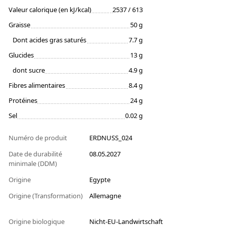
Valeur calorique (en kJ/kcal)
2537 / 613
Graisse
50 g
Dont acides gras saturés
7.7 g
Glucides
13 g
dont sucre
4.9 g
Fibres alimentaires
8.4 g
Protéines
24 g
Sel
0.02 g
Numéro de produit
ERDNUSS_024
Date de durabilité
08.05.2027
minimale (DDM)
Origine
Egypte
Origine (Transformation)
Allemagne
Origine biologique
Nicht-EU-Landwirtschaft