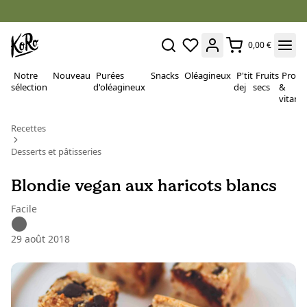
0,00 €
Notre
Nouveau
Purées
Snacks
Oléagineux
P'tit
Fruits
Proté
sélection
d'oléagineux
dej
secs
&
vitami
Recettes
Desserts et pâtisseries
Blondie vegan aux haricots blancs
Facile
29 août 2018