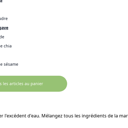
ja
udre
agave
de
e chia
de sésame
s les articles au panier
er l'excédent d'eau. Mélangez tous les ingrédients de la ma