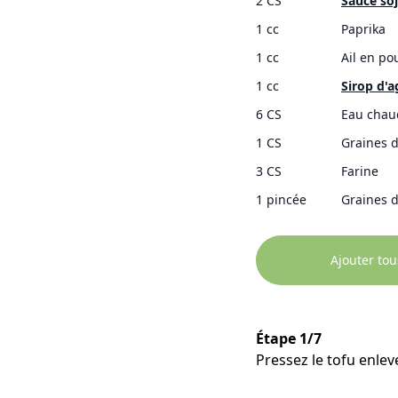
2 CS
Sauce so
1 cc
Paprika
1 cc
Ail en po
1 cc
Sirop d'
6 CS
Eau chau
1 CS
Graines d
3 CS
Farine
1 pincée
Graines 
Ajouter tou
Étape 1/7
Pressez le tofu enlev