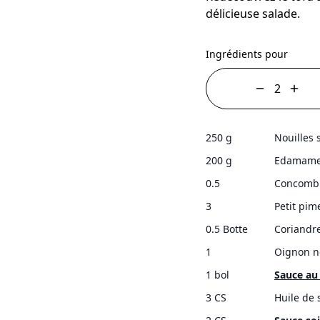
délicieuse salade.
Ingrédients pour
250 g
Nouilles 
200 g
Edamame,
0.5
Concombr
3
Petit pim
0.5 Botte
Coriandr
1
Oignon n
1 bol
Sauce au
3 CS
Huile de 