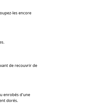
Coupez-les encore
es.
vant de recouvrir de
ofu enrobés d'une
ent dorés.