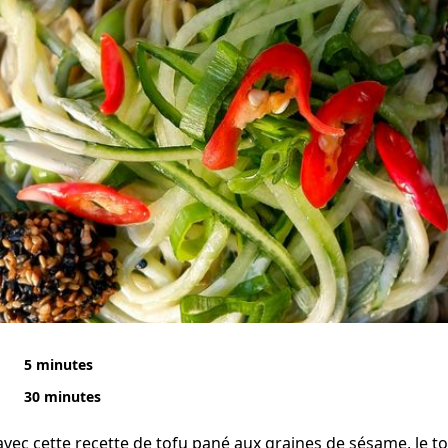
5 minutes
30 minutes
vec cette recette de tofu pané aux graines de sésame, le to