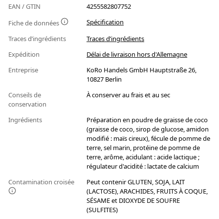
EAN / GTIN
4255582807752
Spécification
Fiche de données
Traces d’ingrédients
Traces d’ingrédients
Expédition
Délai de livraison hors d'Allemagne
Entreprise
KoRo Handels GmbH Hauptstraße 26,
10827 Berlin
Conseils de
À conserver au frais et au sec
conservation
Ingrédients
Préparation en poudre de graisse de coco
(graisse de coco, sirop de glucose, amidon
modifié : maïs cireux), fécule de pomme de
terre, sel marin, protéine de pomme de
terre, arôme, acidulant : acide lactique ;
régulateur d'acidité : lactate de calcium
Contamination croisée
Peut contenir GLUTEN, SOJA, LAIT
(LACTOSE), ARACHIDES, FRUITS À COQUE,
SÉSAME et DIOXYDE DE SOUFRE
(SULFITES)