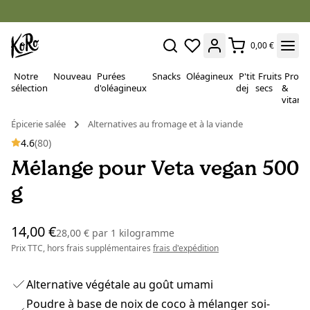
0,00 €
Notre
Nouveau
Purées
Snacks
Oléagineux
P'tit
Fruits
Proté
sélection
d'oléagineux
dej
secs
&
vitami
Épicerie salée
Alternatives au fromage et à la viande
4.6
(80)
Mélange pour Veta vegan 500
g
14,00 €
28,00 €
par
1 kilogramme
Prix TTC, hors frais supplémentaires
frais d'expédition
Alternative végétale au goût umami
Poudre à base de noix de coco à mélanger soi-