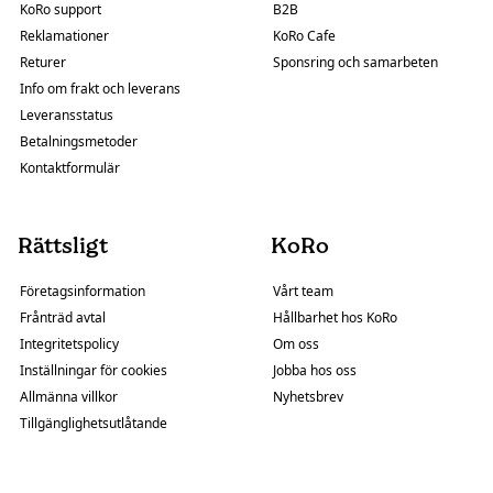
KoRo support
B2B
Reklamationer
KoRo Cafe
Returer
Sponsring och samarbeten
Info om frakt och leverans
Leveransstatus
Betalningsmetoder
Kontaktformulär
Rättsligt
KoRo
Företagsinformation
Vårt team
Frånträd avtal
Hållbarhet hos KoRo
Integritetspolicy
Om oss
Inställningar för cookies
Jobba hos oss
Allmänna villkor
Nyhetsbrev
Tillgänglighetsutlåtande