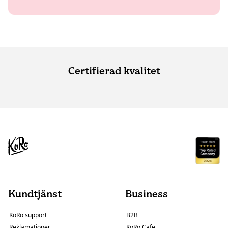
Certifierad kvalitet
Kundtjänst
Business
KoRo support
B2B
Reklamationer
KoRo Cafe