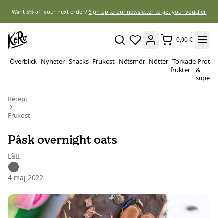
Want 5% off your next order?
Sign up to our newsletter to get your voucher.
0,00 €
Överblick
Nyheter
Snacks
Frukost
Nötsmör
Nötter
Torkade
Protei
frukter
&
superf
Recept
Frukost
Påsk overnight oats
Lätt
4 maj 2022