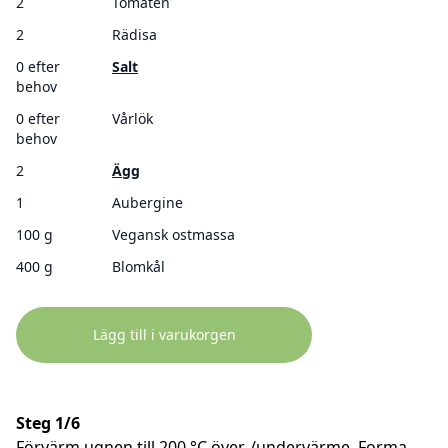
2
Tomaten
2
Rädisa
0 efter
Salt
behov
0 efter
Vårlök
behov
2
Ägg
1
Aubergine
100 g
Vegansk ostmassa
400 g
Blomkål
Lägg till i varukorgen
Steg 1/6
Förvärm ugnen till 200 °C över-/undervärme. Forma