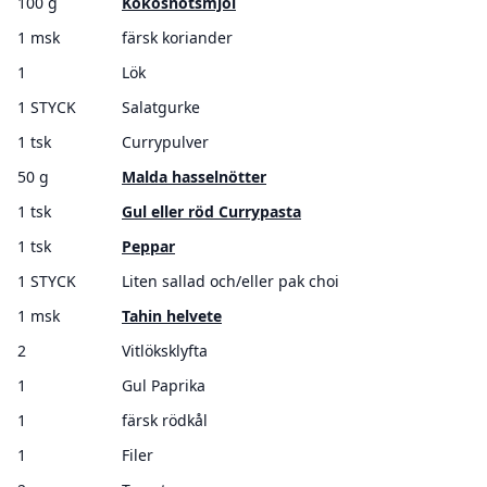
100 g
Kokosnötsmjöl
1 msk
färsk koriander
1
Lök
1 STYCK
Salatgurke
1 tsk
Currypulver
50 g
Malda hasselnötter
1 tsk
Gul eller röd Currypasta
1 tsk
Peppar
1 STYCK
Liten sallad och/eller pak choi
1 msk
Tahin helvete
2
Vitlöksklyfta
1
Gul Paprika
1
färsk rödkål
1
Filer