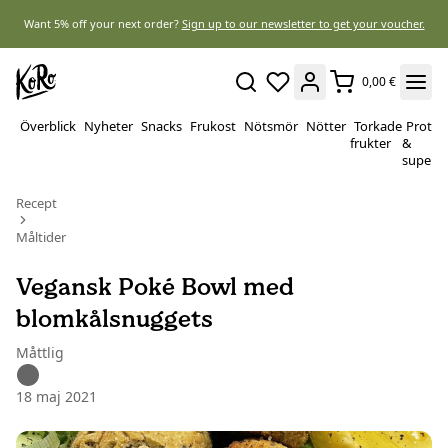
Want 5% off your next order?
Sign up to our newsletter to get your voucher.
0,00 €
Överblick
Nyheter
Snacks
Frukost
Nötsmör
Nötter
Torkade
Protei
frukter
&
superf
Recept
Måltider
Vegansk Poké Bowl med
blomkålsnuggets
Måttlig
18 maj 2021