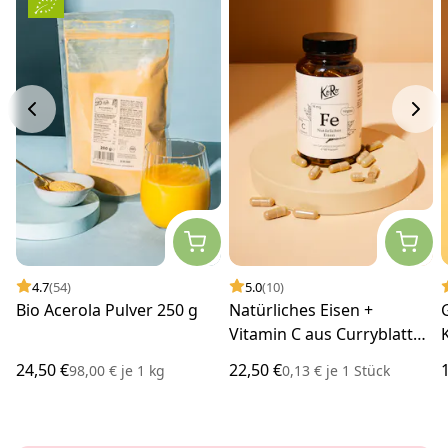
4.7
(54)
5.0
(10)
Bio Acerola Pulver 250 g
Natürliches Eisen +
Vitamin C aus Curryblatt
und Hagebutte Kapseln
24,50 €
22,50 €
98,00 €
je
1 kg
0,13 €
je
1 Stück
180 Stück