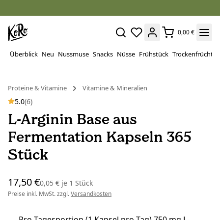
0,00 €
Überblick
Neu
Nussmuse
Snacks
Nüsse
Frühstück
Trockenfrüchte
Proteine ​​& Vitamine
Vitamine & Mineralien
5.0
(6)
L-Arginin Base aus
Fermentation Kapseln 365
Stück
17,50 €
0,05 €
je
1 Stück
Preise inkl. MwSt. zzgl.
Versandkosten
Pro Tagesportion (1 Kapsel pro Tag) 750 mg L-