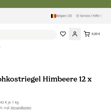
Belgien
|
DE
Service / Hilfe
0,00 €
e
ohkostriegel Himbeere 12 x
,42 €
je
1 kg
t. zzgl.
Versandkosten