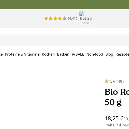
(4.41)
te
Proteine ​​& Vitamine
Kochen
Backen
% SALE
Non-food
Blog
Rezept
4.7
(249)
Bio R
50 g
18,25 €
30
Preise inkl. MwS