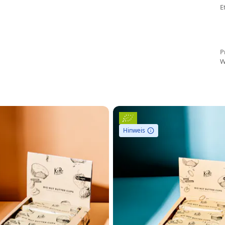
E
P
W
Hinweis