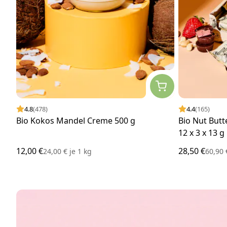
4.8
(478)
4.4
(165)
Bio Kokos Mandel Creme 500 g
Bio Nut But
12 x 3 x 13 g
12,00 €
28,50 €
24,00 €
je
1 kg
60,90