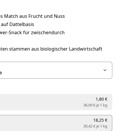
es Match aus Frucht und Nuss
auf Dattelbasis
wer-Snack für zwischendurch
taten stammen aus biologischer Landwirtschaft
1,80 €
36,00 € je
1 kg
18,25 €
30,42 € je
1 kg