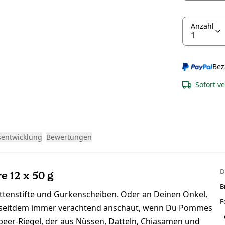
Anzahl
Bez
Sofort v
sentwicklung
Bewertungen
D
e 12 x 50 g
B
ttenstifte und Gurkenscheiben. Oder an Deinen Onkel,
F
ch seitdem immer verachtend anschaut, wenn Du Pommes
mbeer-Riegel, der aus Nüssen, Datteln, Chiasamen und