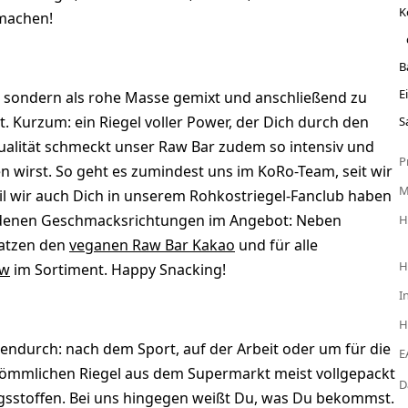
K
machen!
B
E
 sondern als rohe Masse gemixt und anschließend zu
t. Kurzum: ein Riegel voller Power, der Dich durch den
S
Qualität schmeckt unser Raw Bar zudem so intensiv und
P
 wirst. So geht es zumindest uns im KoRo-Team, seit wir
il wir auch Dich in unserem Rohkostriegel-Fanclub haben
hiedenen Geschmacksrichtungen im Angebot: Neben
H
katzen den
veganen Raw Bar Kakao
und für alle
H
ew
im Sortiment. Happy Snacking!
I
H
hendurch: nach dem Sport, auf der Arbeit oder um für die
E
kömmlichen Riegel aus dem Supermarkt meist vollgepackt
D
ngsstoffen. Bei uns hingegen weißt Du, was Du bekommst.