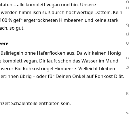
Ö
utaten – alle komplett vegan und bio. Unsere
H
 werden himmlisch süß durch hochwertige Datteln. Kein
100 % gefriergetrockneten Himbeeren und keine stark
S
ach, so gut.
L
eere
U
sliriegeln ohne Haferflocken aus. Da wir keinen Honig
L
 komplett vegan. Dir läuft schon das Wasser im Mund
Z
serer Bio Rohkostriegel Himbeere. Vielleicht bleiben
er:innen übrig – oder für Deinen Onkel auf Rohkost Diät.
K
zelt Schalenteile enthalten sein.
V