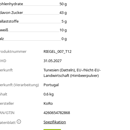
ohlenhydrate
50 g
davon Zucker
43 g
allaststoffe
5 g
iweiß
10 g
alz
0 g
roduktnummer
RIEGEL_007_T12
MHD
31.05.2027
erkunft
Tunesien (Datteln), EU-/Nicht-EU-
Landwirtschaft (Himbeerpulver)
erkunft (Verarbeitung)
Portugal
nhalt
0.6 kg
ersteller
KoRo
AN/GTIN
4260654782868
Spezifikation
atenblatt