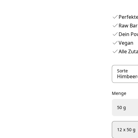
Perfekt
Raw Bar 
Dein Po
Vegan
Alle Zu
Sorte
Menge
50 g
12 x 50 g