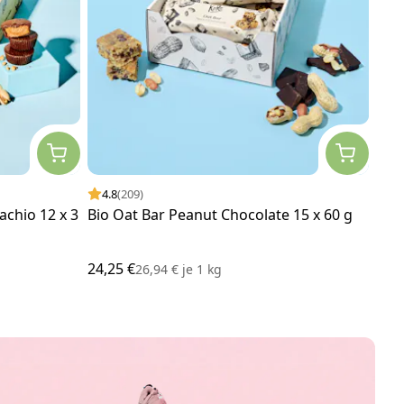
4.8
(209)
4.
achio 12 x 3
Bio Oat Bar Peanut Chocolate 15 x 60 g
Ger
24,25 €
13,0
26,94 €
je
1 kg