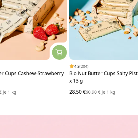
4.3
(204)
ter Cups Cashew-Strawberry
Bio Nut Butter Cups Salty Pist
x 13 g
28,50 €
 €
je
1 kg
60,90 €
je
1 kg