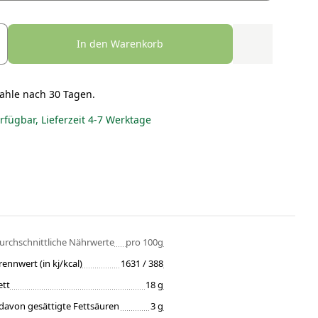
In den Warenkorb
ahle nach 30 Tagen.
erfügbar, Lieferzeit 4-7 Werktage
urchschnittliche Nährwerte
pro 100g
rennwert (in kj/kcal)
1631 / 388
ett
18 g
davon gesättigte Fettsäuren
3 g