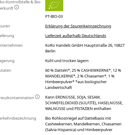
ko-Kontrollstelle & Bio-
erkunft
PT-BIO-03
puren
Erklärung der Spurenkennzeichnung
ieferung
Lieferzeit außerhalb Deutschlands
nternehmen
KoRo Handels GmbH Hauptstraße 26, 10827
Berlin
agerung
Kühl und trocken lagern
utaten
60 % Datteln*, 25 % CASHEWKERNE*, 12 %
MANDELKERNE*, 2 % Chiasamen*, 1 %
Himbeerpulver* *aus biologischer
Landwirtschaft
Kann ERDNÜSSE, SOJA, SESAM,
reuzkontamination
SCHWEFELDIOXID (SULFITE), HASELNÜSSE,
WALNÜSSE und PISTAZIEN enthalten
erkehrsbezeichnung
Bio Rohkostriegel auf Dattelbasis mit
Cashewkernen, Mandelkernen, Chiasamen
(Salvia Hispanica) und Himbeerpulver