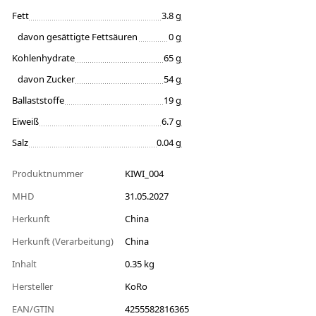
Fett
3.8 g
davon gesättigte Fettsäuren
0 g
Kohlenhydrate
65 g
davon Zucker
54 g
Ballaststoffe
19 g
Eiweiß
6.7 g
Salz
0.04 g
Produktnummer
KIWI_004
MHD
31.05.2027
Herkunft
China
Herkunft (Verarbeitung)
China
Inhalt
0.35 kg
Hersteller
KoRo
EAN/GTIN
4255582816365