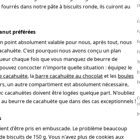
O
fourrés dans notre pâte à biscuits ronde, ils cuiront au
C
anut préférées
F
E
 un point absolument valable pour nous, après tout, nous
acahuète. C'est pourquoi nous avons conçu un plan
F
igueur chaque fois que vous manquez de beurre de
T
pouvez concocter n'importe quelle situation : équipez le
E
e cacahuète
, la
barre cacahuète au chocolat
et les
boules
E
 Alors, un autre compartiment est absolument nécessaire,
c cacahuètes doivent être logées quelque part. N'oubliez
C
és au beurre de cacahuète que dans des cas exceptionnels !
c
I
s
 vient d'être pris en embuscade. Le problème beaucoup
de biscuits de 150 g. Vous n'avez plus de cookies aux