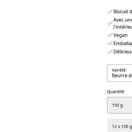
Biscuit 
Avec un
l'intérie
Vegan
Emballa
Délicieu
Variété
Quantité
150 g
12 x 150 g