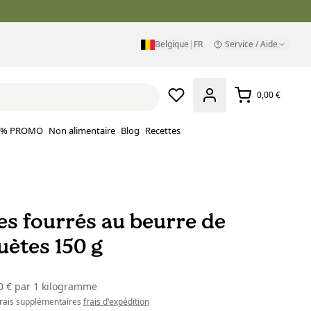
Belgique
|
FR
Service / Aide
0,00 €
% PROMO
Non alimentaire
Blog
Recettes
es fourrés au beurre de
uètes 150 g
0 €
par
1 kilogramme
 frais supplémentaires
frais d'expédition