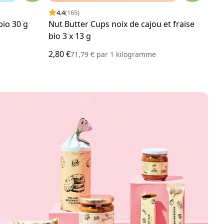
4.4
(165)
4.
bio 30 g
Nut Butter Cups noix de cajou et fraise
Nut 
bio 3 x 13 g
13 
2,80 €
2,80
71,79 €
par
1 kilogramme