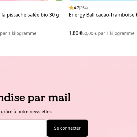
4.7
(254)
 la pistache salée bio 30 g
Energy Ball cacao-framboise 
1,80 €
€
par
1 kilogramme
60,00 €
par
1 kilogramme
dise par mail
 grâce à notre newsletter.
Se connecter