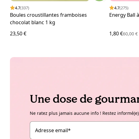
4.7
(337)
4.7
(275)
Boules croustillantes framboises
Energy Ball à
chocolat blanc 1 kg
23,50 €
1,80 €
60,00 
Une dose de gourman
Ne ratez plus jamais aucune info ! Restez informé(e)
Adresse email
*