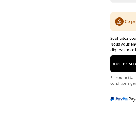
Ce pr
Souhaitez-vous
Nous vous env
cliquez sur ce
Connectez-vous
En soumettant 
conditions gé
Pay