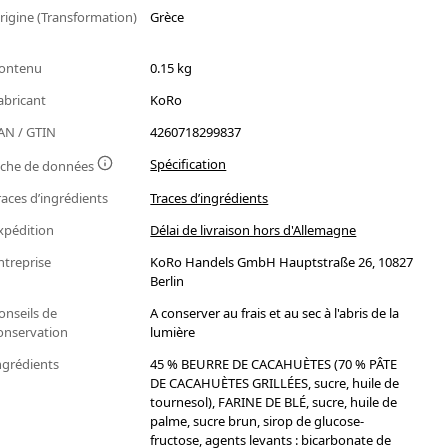
rigine (Transformation)
Grèce
ontenu
0.15 kg
abricant
KoRo
AN / GTIN
4260718299837
Spécification
iche de données
races d’ingrédients
Traces d’ingrédients
xpédition
Délai de livraison hors d'Allemagne
ntreprise
KoRo Handels GmbH Hauptstraße 26, 10827
Berlin
onseils de
A conserver au frais et au sec à l'abris de la
onservation
lumière
ngrédients
45 % BEURRE DE CACAHUÈTES (70 % PÂTE
DE CACAHUÈTES GRILLÉES, sucre, huile de
tournesol), FARINE DE BLÉ, sucre, huile de
palme, sucre brun, sirop de glucose-
fructose, agents levants : bicarbonate de