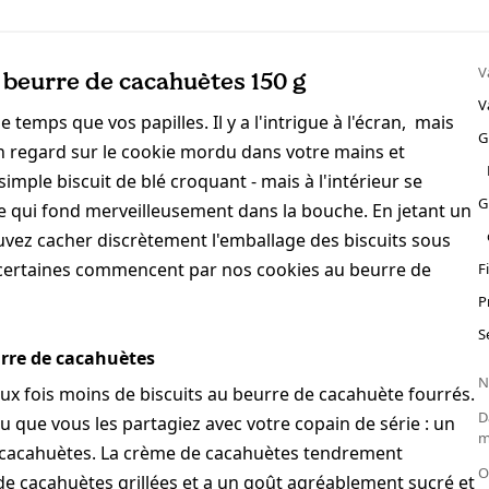
V
 beurre de cacahuètes 150 g
V
emps que vos papilles. Il y a l'intrigue à l'écran, mais
G
n regard sur le cookie mordu dans votre mains et
 simple biscuit de blé croquant - mais à l'intérieur se
G
 qui fond merveilleusement dans la bouche. En jetant un
ouvez cacher discrètement l'emballage des biscuits sous
 et certaines commencent par nos cookies au beurre de
F
P
S
urre de cacahuètes
N
deux fois moins de biscuits au beurre de cacahuète fourrés.
D
u que vous les partagiez avec votre copain de série : un
m
x cacahuètes. La crème de cacahuètes tendrement
O
de cacahuètes grillées et a un goût agréablement sucré et