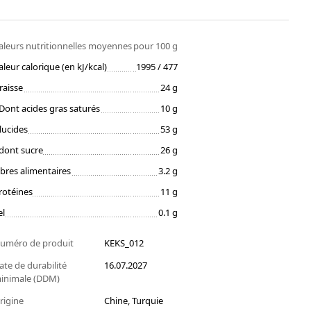
aleurs nutritionnelles moyennes
pour 100 g
aleur calorique (en kJ/kcal)
1995 / 477
raisse
24 g
Dont acides gras saturés
10 g
lucides
53 g
dont sucre
26 g
ibres alimentaires
3.2 g
rotéines
11 g
el
0.1 g
uméro de produit
KEKS_012
ate de durabilité
16.07.2027
inimale (DDM)
rigine
Chine, Turquie