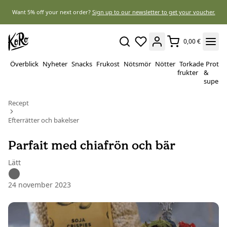
Want 5% off your next order?
Sign up to our newsletter to get your voucher.
0,00 €
Överblick
Nyheter
Snacks
Frukost
Nötsmör
Nötter
Torkade
Protei
frukter
&
superf
Recept
Efterrätter och bakelser
Parfait med chiafrön och bär
Lätt
24 november 2023