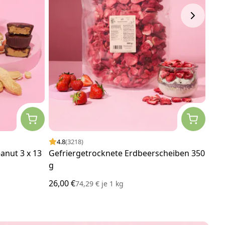
4.8
(3218)
4.
anut 3 x 13
Gefriergetrocknete Erdbeerscheiben 350
Bio 
g
26,00 €
3,50
74,29 €
je
1 kg