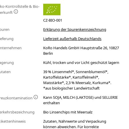
ko-Kontrollstelle & Bio-
erkunft
CZ-BIO-001
puren
Erklärung der Spurenkennzeichnung
ieferung
Lieferzeit außerhalb Deutschlands
nternehmen
KoRo Handels GmbH Hauptstraße 26, 10827
Berlin
agerung
Kühl, trocken und vor Licht geschützt lagern
utaten
39 % Linsenmehl*, Sonnenblumenöl*,
Kartoffelstärke*, Kartoffelmehl*,
Maisstärke*, 2,3 % Meersalz, Kurkuma*.
*aus biologischer Landwirtschaft
Kann SOJA, MILCH (LAKTOSE) und SELLERIE
reuzkontamination
enthalten
erkehrsbezeichnung
Bio Linsenchips mit Meersalz
tikettenhinweis
Zutaten, Nährwerte und Verpackung
können abweichen. Für korrekte