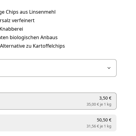
ge Chips aus Linsenmehl
salz verfeinert
Knabberei
aten biologischen Anbaus
Alternative zu Kartoffelchips
3,50 €
35,00 € je
1 kg
50,50 €
31,56 € je
1 kg