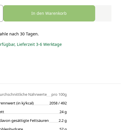
In den Warenkorb
ahle nach 30 Tagen.
erfügbar, Lieferzeit 3-6 Werktage
urchschnittliche Nährwerte
pro 100g
rennwert (in kj/kcal)
2058 / 492
ett
24 g
davon gesättigte Fettsäuren
2.2 g
ohlenhydrate
57 g