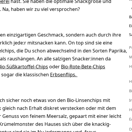
berei
hast. Sie haben die optimale Snackgröße und
. Na, haben wir zu viel versprochen?
B
E
hren einzigartigen Geschmack, sondern auch durch ihre
S
rklich jede:r mitsnacken kann. On top sind sie eine
P
hips, die Du schon abwechselnd in den Sorten Paprika,
Hals raushängen. An alle salzigen Snacker:innen da
Bio-Süßkartoffel-Chips
oder
Bio-Rote-Bete-Chips
H
– sogar die klassischen
Erbsenflips.
H
B
h sicher noch etwas von den Bio-Linsenchips mit
I
k gleich nach Erhalt diskret verstecken oder mit dem
H
r Genuss von feinem Meersalz, gepaart mit einer leicht
E
Krümelmonster des Hauses sich über die knackig-
D