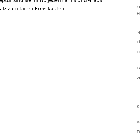
ptur sind sie im Nu jedermanns und -fraus
Ö
alz zum fairen Preis kaufen!
H
S
L
U
L
Z
K
V
E