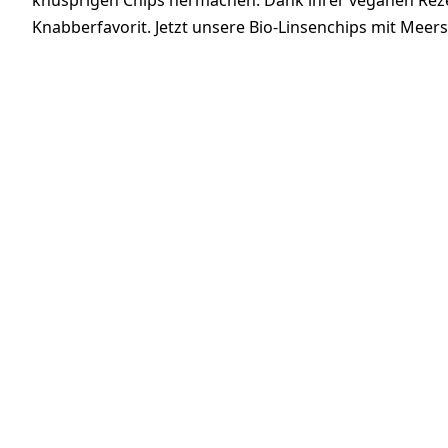
knusprigen Chips hermachen. Dank ihrer veganen Reze
Knabberfavorit. Jetzt unsere Bio-Linsenchips mit Meers