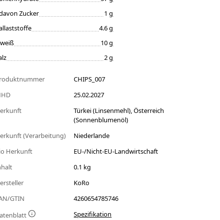
davon Zucker
1 g
allaststoffe
4.6 g
iweiß
10 g
alz
2 g
roduktnummer
CHIPS_007
MHD
25.02.2027
erkunft
Türkei (Linsenmehl), Österreich
(Sonnenblumenöl)
erkunft (Verarbeitung)
Niederlande
io Herkunft
EU-/Nicht-EU-Landwirtschaft
nhalt
0.1 kg
ersteller
KoRo
AN/GTIN
4260654785746
Spezifikation
atenblatt