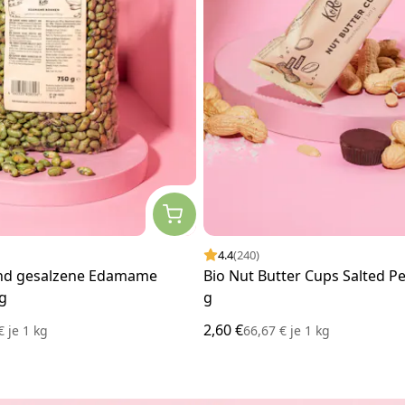
4.4
(240)
und gesalzene Edamame
Bio Nut Butter Cups Salted Pe
g
g
2,60 €
 €
je
1 kg
66,67 €
je
1 kg