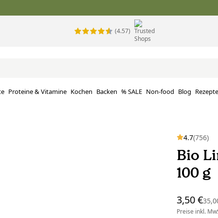
(4.57)
te
Proteine ​​& Vitamine
Kochen
Backen
% SALE
Non-food
Blog
Rezept
4.7
(756)
Bio L
100 g
3,50 €
35,0
Preise inkl. MwS