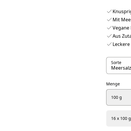
Knuspri
Mit Meer
Vegane 
Aus Zut
Leckere 
Sorte
Menge
100 g
16 x 100 g