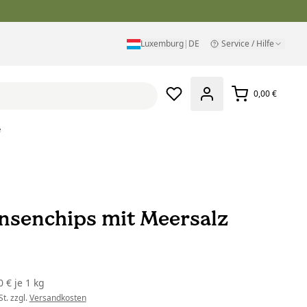
Luxemburg
|
DE
Service / Hilfe
0,00 €
e
insenchips mit Meersalz
0 €
je
1 kg
t. zzgl.
Versandkosten