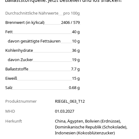
Ballaststoffquelle. Jetzt bestellen und los snacken!
Durchschnittliche Nährwerte
pro 100g
Brennwert (in kj/kcal)
2406 / 579
Fett
40 g
davon gesättigte Fettsäuren
10 g
Kohlenhydrate
36 g
davon Zucker
19 g
Ballaststoffe
7.7 g
Eiweiß
15 g
Salz
0.68 g
Produktnummer
RIEGEL_063_T12
MHD
01.03.2027
Herkunft
China, Ägypten, Bolivien (Erdnüsse),
Dominikanische Republik (Schokolade),
Indonesien (Kokosblütenzucker)