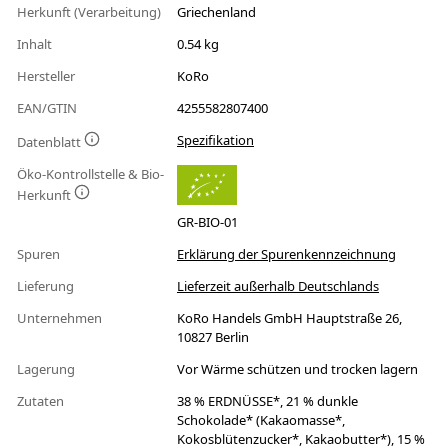
Herkunft (Verarbeitung)
Griechenland
Inhalt
0.54 kg
Hersteller
KoRo
EAN/GTIN
4255582807400
Spezifikation
Datenblatt
Öko-Kontrollstelle & Bio-
Herkunft
GR-BIO-01
Spuren
Erklärung der Spurenkennzeichnung
Lieferung
Lieferzeit außerhalb Deutschlands
Unternehmen
KoRo Handels GmbH Hauptstraße 26,
10827 Berlin
Lagerung
Vor Wärme schützen und trocken lagern
Zutaten
38 % ERDNÜSSE*, 21 % dunkle
Schokolade* (Kakaomasse*,
Kokosblütenzucker*, Kakaobutter*), 15 %