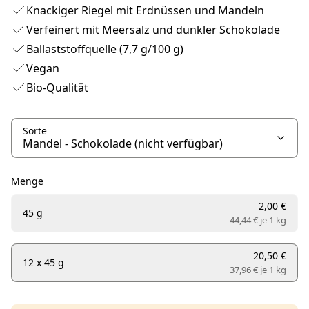
Knackiger Riegel mit Erdnüssen und Mandeln
Verfeinert mit Meersalz und dunkler Schokolade
Ballaststoffquelle (7,7 g/100 g)
Vegan
Bio-Qualität
Sorte
Menge
2,00 €
45 g
44,44 € je
1 kg
20,50 €
12 x 45 g
37,96 € je
1 kg