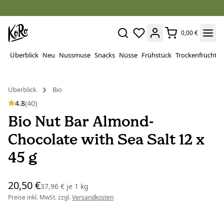
0,00 €
Überblick
Neu
Nussmuse
Snacks
Nüsse
Frühstück
Trockenfrüchte
Überblick
Bio
4.8
(40)
Bio Nut Bar Almond-
Chocolate with Sea Salt 12 x
45 g
20,50 €
37,96 €
je
1 kg
Preise inkl. MwSt. zzgl.
Versandkosten