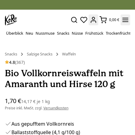
0,00 €
Überblick
Neu
Nussmuse
Snacks
Nüsse
Frühstück
Trockenfrüchte
Snacks
Salzige Snacks
Waffeln
4.8
(367)
Bio Vollkornreiswaffeln mit
Amaranth und Hirse 120 g
1,70 €
14,17 €
je
1 kg
Preise inkl. MwSt. zzgl.
Versandkosten
Aus gepufftem Vollkornreis
Ballaststoffquelle (4,1 g/100 g)