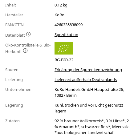
Inhalt
0.12 kg
Hersteller
KoRo
EAN/GTIN
4260335838099
Spezifikation
Datenblatt
Öko-Kontrollstelle & Bio-
Herkunft
BG-BIO-22
Spuren
Erklärung der Spurenkennzeichnung
Lieferung
Lieferzeit außerhalb Deutschlands
Unternehmen
KoRo Handels GmbH Hauptstraße 26,
10827 Berlin
Lagerung
Kühl, trocken und vor Licht geschützt
lagern
Zutaten
92 % brauner Vollkornreis*, 3 % Hirse*, 2
% Amaranth*, schwarzer Reis*, Meersalz.
*aus biologischer Landwirtschaft