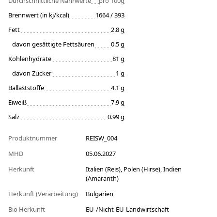
Durchschnittliche Nährwerte
pro 100g
Brennwert (in kj/kcal)
1664 / 393
Fett
2.8 g
davon gesättigte Fettsäuren
0.5 g
Kohlenhydrate
81 g
davon Zucker
1 g
Ballaststoffe
4.1 g
Eiweiß
7.9 g
Salz
0.99 g
Produktnummer
REISW_004
MHD
05.06.2027
Herkunft
Italien (Reis), Polen (Hirse), Indien
(Amaranth)
Herkunft (Verarbeitung)
Bulgarien
Bio Herkunft
EU-/Nicht-EU-Landwirtschaft