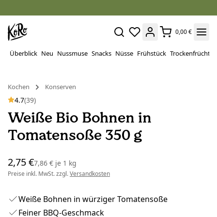
0,00 €
Überblick
Neu
Nussmuse
Snacks
Nüsse
Frühstück
Trockenfrüchte
Kochen
Konserven
4.7
(39)
Weiße Bio Bohnen in
Tomatensoße 350 g
2,75 €
7,86 €
je
1 kg
Preise inkl. MwSt. zzgl.
Versandkosten
Weiße Bohnen in würziger Tomatensoße
Feiner BBQ-Geschmack