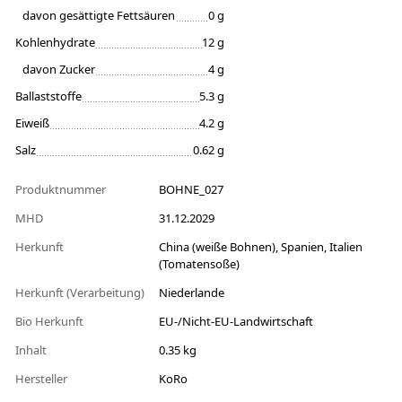
davon gesättigte Fettsäuren
0 g
Kohlenhydrate
12 g
davon Zucker
4 g
Ballaststoffe
5.3 g
Eiweiß
4.2 g
Salz
0.62 g
Produktnummer
BOHNE_027
MHD
31.12.2029
Herkunft
China (weiße Bohnen), Spanien, Italien
(Tomatensoße)
Herkunft (Verarbeitung)
Niederlande
Bio Herkunft
EU-/Nicht-EU-Landwirtschaft
Inhalt
0.35 kg
Hersteller
KoRo