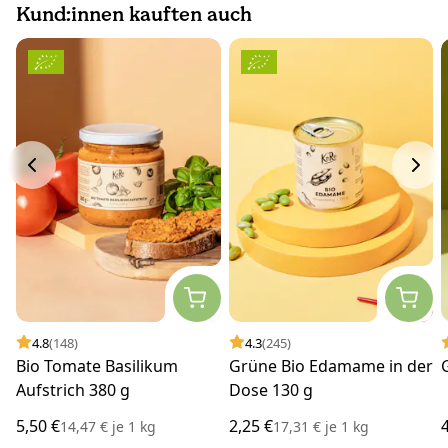
Kund:innen kauften auch
4.8
(148)
4.3
(245)
Bio Tomate Basilikum
Grüne Bio Edamame in der
Aufstrich 380 g
Dose 130 g
5,50 €
2,25 €
14,47 €
je
1 kg
17,31 €
je
1 kg