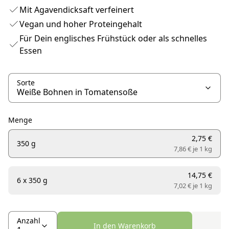
Mit Agavendicksaft verfeinert
Vegan und hoher Proteingehalt
Für Dein englisches Frühstück oder als schnelles
Essen
Sorte
Menge
2,75 €
350 g
7,86 € je
1 kg
14,75 €
6 x 350 g
7,02 € je
1 kg
Anzahl
In den Warenkorb