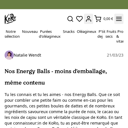
0,00 €
Notre
Nouveau
Purées
Snacks
Oléagineux
P'tit
Fruits
Proté
sélection
d'oléagineux
dej
secs
&
vitami
Natalie Wendt
21/03/23
Nos Energy Balls - moins d'emballage,
même contenu
Tu les connais et tu les aimes - nos Energy Balls. Que ce soit
pour combler une petite faim ou comme en-cas pour les
gourmands, ces petites boules de dattes et de nombreux
ingrédients savoureux comme la purée de noix, le cacao ou
les noix de cajou sont un véritable classique de KoRo. En tant
que connaisseur:in de KoRo, tu as peut-être remarqué que