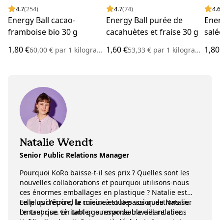
4.7
(254)
4.7
(74)
4.
Energy Ball cacao-
Energy Ball purée de
Ener
framboise bio 30 g
cacahuètes et fraise 30 g
salé
1,80 €
1,60 €
1,80
60,00 €
par
1 kilogramme
53,33 €
par
1 kilogramme
Natalie Wendt
Senior Public Relations Manager
Pourquoi KoRo baisse-t-il ses prix ? Quelles sont les
nouvelles collaborations et pourquoi utilisons-nous
ces énormes emballages en plastique ? Natalie est
celle qui répond le mieux à toutes vos questions sur
En plus d'écrire, la cuisine est la passion de Natalie.
l'entreprise. En tant que responsable des relations
En tant que véritable gourmande travaillant chez