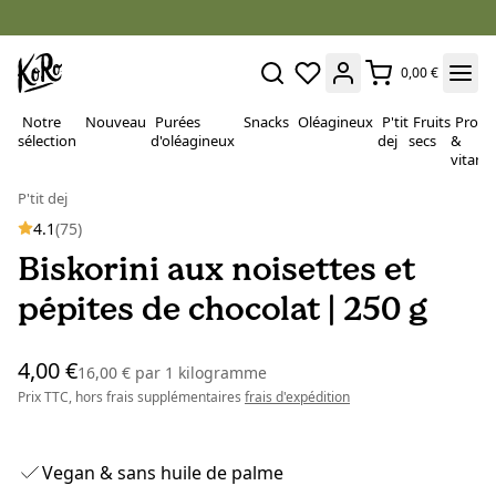
0,00 €
Notre
Nouveau
Purées
Snacks
Oléagineux
P'tit
Fruits
Proté
sélection
d'oléagineux
dej
secs
&
vitami
P'tit dej
4.1
(75)
Biskorini aux noisettes et
pépites de chocolat | 250 g
4,00 €
16,00 €
par
1 kilogramme
Prix TTC, hors frais supplémentaires
frais d'expédition
Vegan & sans huile de palme