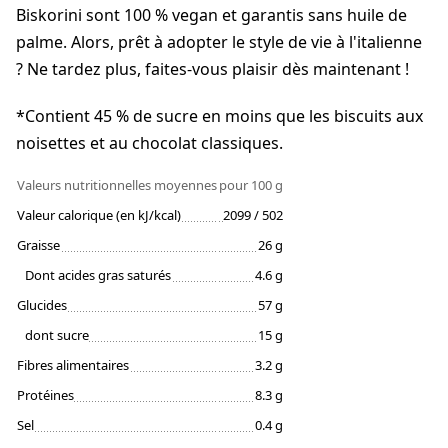
Biskorini sont 100 % vegan et garantis sans huile de
palme. Alors, prêt à adopter le style de vie à l'italienne
? Ne tardez plus, faites-vous plaisir dès maintenant !
*Contient 45 % de sucre en moins que les biscuits aux
noisettes et au chocolat classiques.
Valeurs nutritionnelles moyennes
pour 100 g
Valeur calorique (en kJ/kcal)
2099 / 502
Graisse
26 g
Dont acides gras saturés
4.6 g
Glucides
57 g
dont sucre
15 g
Fibres alimentaires
3.2 g
Protéines
8.3 g
Sel
0.4 g