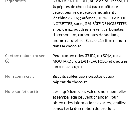
Ingrédients
59 % FARINE DE BLÉ, huile de tournesol, 10
% pépites de chocolat (sucre, pâte de
cacao, beurre de cacao, émulsifiant :
lécithine (SOJA) ; arômes), 10 % ÉCLATS DE
NOISETTES, sucre, 5 % PÂTE DE NOISETTES,
sirop de riz, poudres à lever : carbonates
d'ammonium, carbonates de sodium ;
arôme naturel, sel. Cacao : 45 % minimum
dans le chocolat
Contamination croisée
Peut contenir des ŒUFS, du SOJA, de la
MOUTARDE, du LAIT (LACTOSE) et d'autres
FRUITS À COQUE
Nom commercial
Biscuits sablés aux noisettes et aux
pépites de chocolat
Note sur l'étiquette
Les ingrédients, les valeurs nutritionnelles
et l'emballage peuvent changer. Pour
obtenir des informations exactes, veuillez
consulter la description du produit.