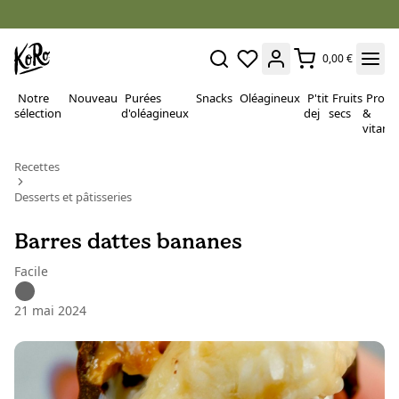
0,00 €
Notre
Nouveau
Purées
Snacks
Oléagineux
P'tit
Fruits
Proté
sélection
d'oléagineux
dej
secs
&
vitami
Recettes
Desserts et pâtisseries
Barres dattes bananes
Facile
21 mai 2024