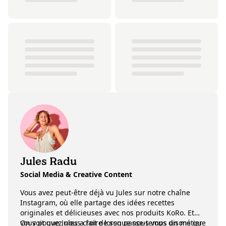
Jules Radu
Social Media & Creative Content
Vous avez peut-être déjà vu Jules sur notre chaîne
Instagram, où elle partage des idées recettes
originales et délicieuses avec nos produits KoRo. Et
vous pouvez nous croire lorsque nous vous disons que
On voit que Jules a fait de son passe-temps un métier