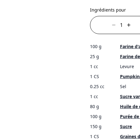
Ingrédients pour
100 g
Farine d
25 g
Farine d
1 cc
Levure
1 CS
Pumpkin 
0.25 cc
Sel
1 cc
Sucre van
80 g
Huile de
100 g
Purée de
150 g
Sucre
1 CS
Graines d