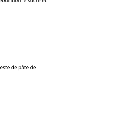
bullition le sucre et
reste de pâte de