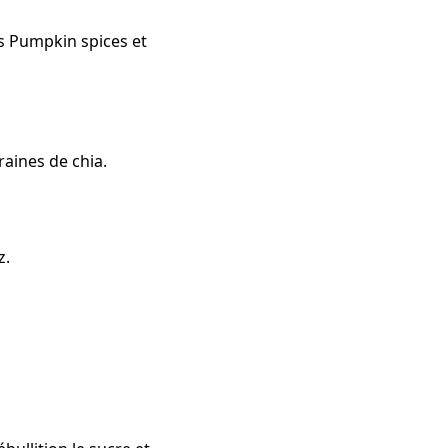
es Pumpkin spices et
raines de chia.
z.