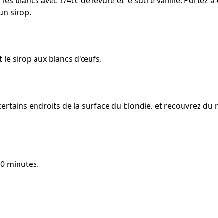
les blancs avec 1/4cc de levure et le sucre vanillé. Portez à é
un sirop.
 le sirop aux blancs d'œufs.
ertains endroits de la surface du blondie, et recouvrez du 
30 minutes.