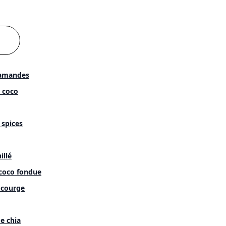
'amandes
e coco
spices
illé
 coco fondue
 courge
e chia