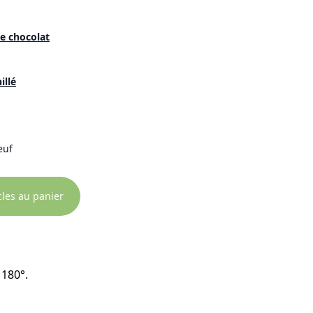
e chocolat
illé
euf
icles au panier
 180°.