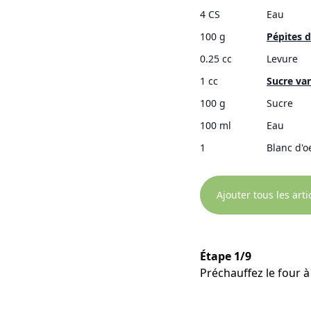
4 CS
Eau
100 g
Pépites d
0.25 cc
Levure
1 cc
Sucre van
100 g
Sucre
100 ml
Eau
1
Blanc d'o
Ajouter tous les art
Étape 1/9
Préchauffez le four à