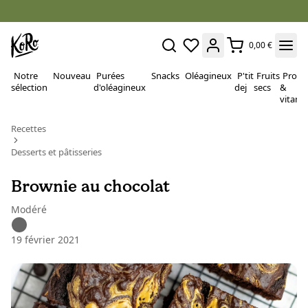
0,00 €
Notre
Nouveau
Purées
Snacks
Oléagineux
P'tit
Fruits
Proté
sélection
d'oléagineux
dej
secs
&
vitami
Recettes
Desserts et pâtisseries
Brownie au chocolat
Modéré
19 février 2021