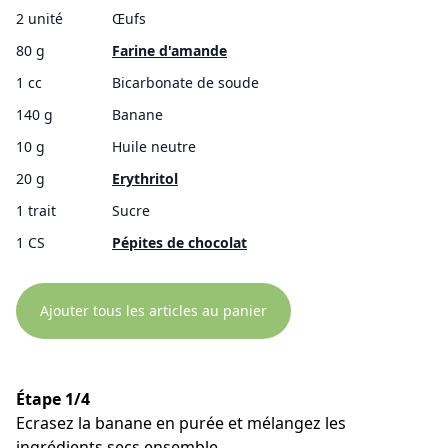
2 unité
Œufs
80 g
Farine d'amande
1 cc
Bicarbonate de soude
140 g
Banane
10 g
Huile neutre
20 g
Erythritol
1 trait
Sucre
1 CS
Pépites de chocolat
Ajouter tous les articles au panier
Étape 1/4
Ecrasez la banane en purée et mélangez les
ingrédients secs ensemble.