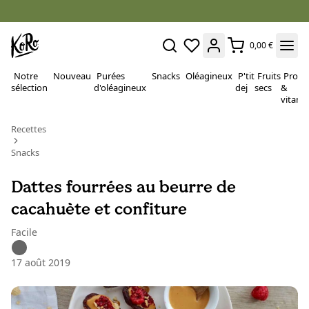
0,00 €
Notre
Nouveau
Purées
Snacks
Oléagineux
P'tit
Fruits
Proté
sélection
d'oléagineux
dej
secs
&
vitami
Recettes
Snacks
Dattes fourrées au beurre de
cacahuète et confiture
Facile
17 août 2019