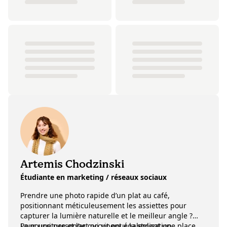
Artemis Chodzinski
Étudiante en marketing / réseaux sociaux
Prendre une photo rapide d’un plat au café,
positionnant méticuleusement les assiettes pour
capturer la lumière naturelle et le meilleur angle ?
Pour une personne qui vit pour la stylisation
La nourriture et l’art occupent également une place