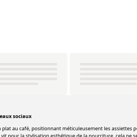
seaux sociaux
plat au café, positionnant méticuleusement les assiettes po
it pour la stylisation esthétique de la nourriture, cela ne se