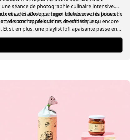
 une séance de photographie culinaire intensive.
x et cafés. C’est pourquoi elle réserve les prises de
Artemis, qui adore partager toutes ses créations et
cettes super appétissantes et esthétiques,
on, de crochet, de cuisine, de pâtisserie ou encore
Et si, en plus, une playlist lofi apaisante passe en
nario de rêve pour elle.