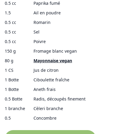
0.5 cc
Paprika fumé
1.5
Ail en poudre
0.5 cc
Romarin
0.5 cc
Sel
0.5 cc
Poivre
150 g
Fromage blanc vegan
80 g
Mayonnaise vegan
1 CS
Jus de citron
1 Botte
Ciboulette fraîche
1 Botte
Aneth frais
0.5 Botte
Radis, découpés finement
1 branche
Cèleri branche
0.5
Concombre