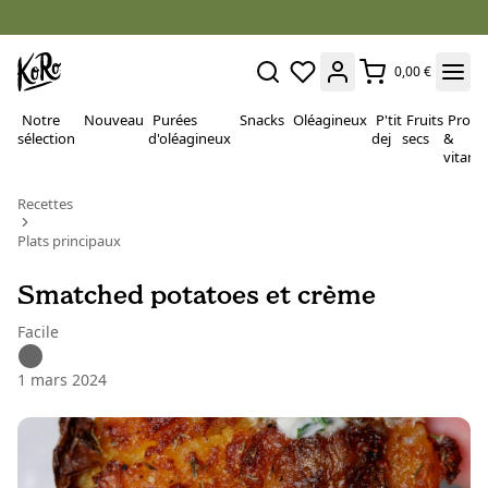
0,00 €
Notre
Nouveau
Purées
Snacks
Oléagineux
P'tit
Fruits
Proté
sélection
d'oléagineux
dej
secs
&
vitami
Recettes
Plats principaux
Smatched potatoes et crème
Facile
1 mars 2024