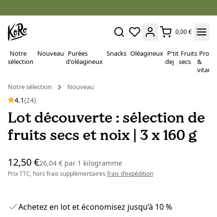
0,00 €
Notre
Nouveau
Purées
Snacks
Oléagineux
P'tit
Fruits
Proté
sélection
d'oléagineux
dej
secs
&
vitami
Notre sélection
Nouveau
4.1
(24)
Lot découverte : sélection de
fruits secs et noix | 3 x 160 g
12,50 €
26,04 €
par
1 kilogramme
Prix TTC, hors frais supplémentaires
frais d'expédition
Achetez en lot et économisez jusqu’à 10 %