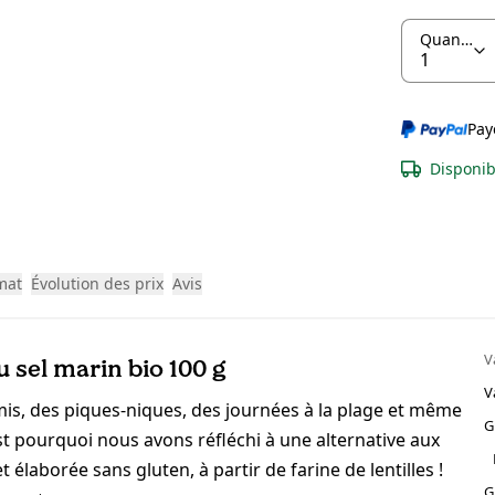
Quantité
Pay
Disponib
mat
Évolution des prix
Avis
V
u sel marin bio 100 g
V
mis, des piques-niques, des journées à la plage et même
G
t pourquoi nous avons réfléchi à une alternative aux
 élaborée sans gluten, à partir de farine de lentilles !
G