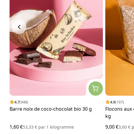
4.7
(948)
4.9
(197)
Barre noix de coco-chocolat bio 30 g
Flocons aux 
kg
1,60 €
9,00 €
53,33 €
par
1 kilogramme
3,60 €
p