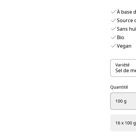
À base d
Source d
Sans hu
Bio
Vegan
Variété
Quantité
100 g
16 x 100 g