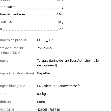
dont sucre
1 g
ibres alimentaires
4.6 g
rotéines
10 g
el
2 g
uméro de produit
CHIPS_007
ate de durabilité
25.02.2027
inimale (DDM)
rigine
Turquie (farine de lentilles), Autriche (huile
de tournesol)
rigine (Transformation)
Pays-Bas
rigine biologique
EU-/Nicht-EU-Landwirtschaft
ontenu
0.1 kg
abricant
KoRo
AN / GTIN
4260654785746