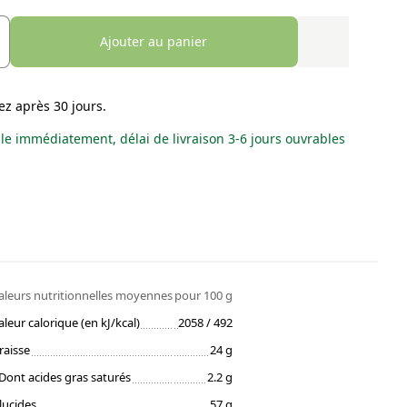
Ajouter au panier
ez après 30 jours.
le immédiatement, délai de livraison 3-6 jours ouvrables
aleurs nutritionnelles moyennes
pour 100 g
aleur calorique (en kJ/kcal)
2058 / 492
raisse
24 g
Dont acides gras saturés
2.2 g
lucides
57 g