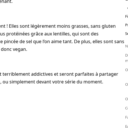
enant.
F
P
ent ! Elles sont légèrement moins grasses, sans gluten
plus protéinées grâce aux lentilles, qui sont des
S
 pincée de sel que l’on aime tant. De plus, elles sont sans
N
t donc vegan.
D
m
O
nt terriblement addictives et seront parfaites à partager
te, ou simplement devant votre série du moment.
O
O
C
F
E