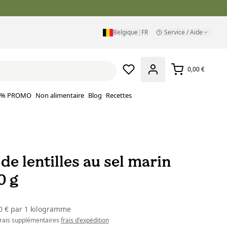
Belgique
|
FR
Service / Aide
0,00 €
% PROMO
Non alimentaire
Blog
Recettes
de lentilles au sel marin
0 g
0 €
par
1 kilogramme
 frais supplémentaires
frais d'expédition