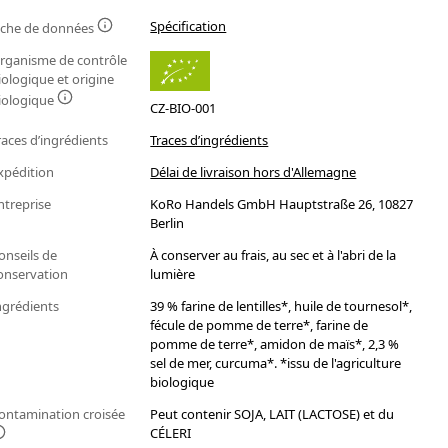
Spécification
iche de données
rganisme de contrôle
iologique et origine
iologique
CZ-BIO-001
races d’ingrédients
Traces d’ingrédients
xpédition
Délai de livraison hors d'Allemagne
ntreprise
KoRo Handels GmbH Hauptstraße 26, 10827
Berlin
onseils de
À conserver au frais, au sec et à l'abri de la
onservation
lumière
ngrédients
39 % farine de lentilles*, huile de tournesol*,
fécule de pomme de terre*, farine de
pomme de terre*, amidon de maïs*, 2,3 %
sel de mer, curcuma*. *issu de l'agriculture
biologique
ontamination croisée
Peut contenir SOJA, LAIT (LACTOSE) et du
CÉLERI