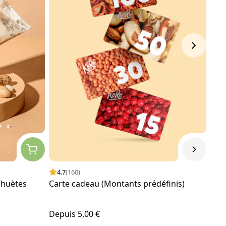
4.7
(160)
4.
ahuètes
Carte cadeau (Montants prédéfinis)
Bou
noir
Depuis
5,00 €
23,5