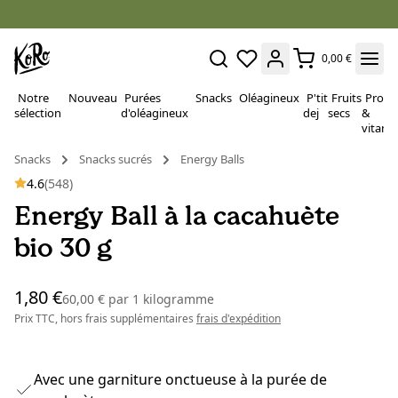
0,00 €
Notre
Nouveau
Purées
Snacks
Oléagineux
P'tit
Fruits
Proté
sélection
d'oléagineux
dej
secs
&
vitami
Snacks
Snacks sucrés
Energy Balls
4.6
(548)
Energy Ball à la cacahuète
bio 30 g
1,80 €
60,00 €
par
1 kilogramme
Prix TTC, hors frais supplémentaires
frais d'expédition
Avec une garniture onctueuse à la purée de