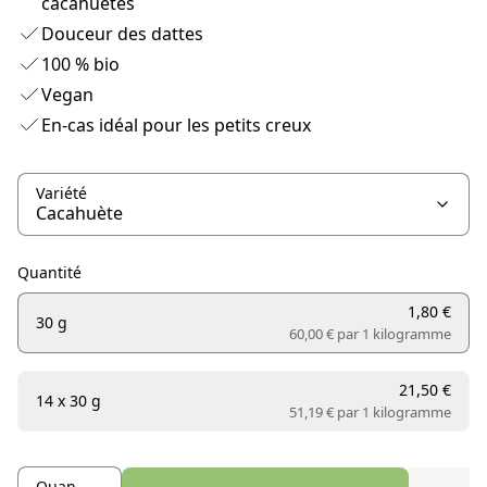
cacahuètes
Douceur des dattes
100 % bio
Vegan
En-cas idéal pour les petits creux
Variété
Quantité
1,80 €
30 g
60,00 € par
1 kilogramme
21,50 €
14 x 30 g
51,19 € par
1 kilogramme
Quantité