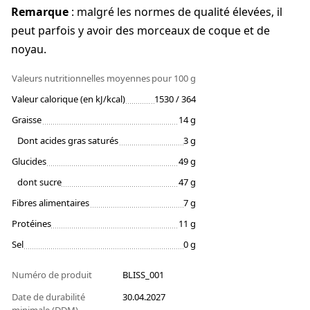
Remarque
: malgré les normes de qualité élevées, il
peut parfois y avoir des morceaux de coque et de
noyau.
Valeurs nutritionnelles moyennes
pour 100 g
Valeur calorique (en kJ/kcal)
1530 / 364
Graisse
14 g
Dont acides gras saturés
3 g
Glucides
49 g
dont sucre
47 g
Fibres alimentaires
7 g
Protéines
11 g
Sel
0 g
Numéro de produit
BLISS_001
Date de durabilité
30.04.2027