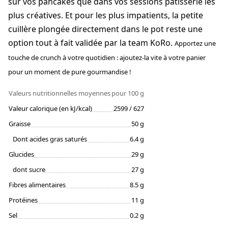
sur vos pancakes que dans vos sessions pâtisserie les
plus créatives. Et pour les plus impatients, la petite
cuillère plongée directement dans le pot reste une
option tout à fait validée par la team KoRo.
Apportez une
touche de crunch à votre quotidien : ajoutez-la vite à votre panier
pour un moment de pure gourmandise !
Valeurs nutritionnelles moyennes
pour 100 g
Valeur calorique (en kJ/kcal)
2599 / 627
Graisse
50 g
Dont acides gras saturés
6.4 g
Glucides
29 g
dont sucre
27 g
Fibres alimentaires
8.5 g
Protéines
11 g
Sel
0.2 g