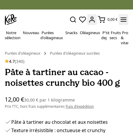
0,00 €
Notre
Nouveau
Purées
Snacks
Oléagineux
P'tit
Fruits
Proté
sélection
d'oléagineux
dej
secs
&
vitami
Purées d'oléagineux
Purées d'oléagineux sucrées
4.7
(340)
Pâte à tartiner au cacao -
noisettes crunchy bio 400 g
12,00 €
30,00 €
par
1 kilogramme
Prix TTC, hors frais supplémentaires
frais d'expédition
Pâte à tartiner au chocolat et aux noisettes
Texture irrésistible : onctueuse et crunchy