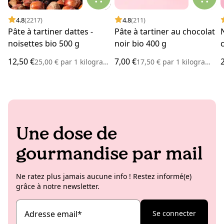
4.8
(2217)
4.8
(211)
Pâte à tartiner dattes -
Pâte à tartiner au chocolat
noisettes bio 500 g
noir bio 400 g
12,50 €
7,00 €
25,00 €
par
1 kilogramme
17,50 €
par
1 kilogramme
Une dose de
gourmandise par mail
Ne ratez plus jamais aucune info ! Restez informé(e)
grâce à notre newsletter.
Adresse email
*
Se connecter