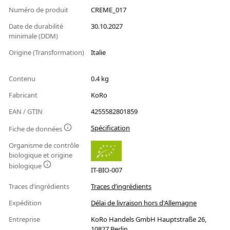
Numéro de produit
CREME_017
Date de durabilité
30.10.2027
minimale (DDM)
Origine (Transformation)
Italie
Contenu
0.4 kg
Fabricant
KoRo
EAN / GTIN
4255582801859
Spécification
Fiche de données
Organisme de contrôle
biologique et origine
biologique
IT-BIO-007
Traces d’ingrédients
Traces d’ingrédients
Expédition
Délai de livraison hors d'Allemagne
Entreprise
KoRo Handels GmbH Hauptstraße 26,
10827 Berlin