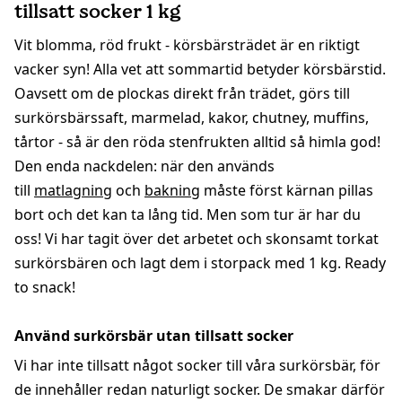
tillsatt socker 1 kg
Vit blomma, röd frukt - körsbärsträdet är en riktigt
vacker syn! Alla vet att sommartid betyder körsbärstid.
Oavsett om de plockas direkt från trädet, görs till
surkörsbärssaft, marmelad, kakor, chutney, muffins,
tårtor - så är den röda stenfrukten alltid så himla god!
Den enda nackdelen: när den används
till
matlagning
och
bakning
måste först kärnan pillas
bort och det kan ta lång tid. Men som tur är har du
oss! Vi har tagit över det arbetet och skonsamt torkat
surkörsbären och lagt dem i storpack med 1 kg. Ready
to snack!
Använd surkörsbär utan tillsatt socker
Vi har inte tillsatt något socker till våra surkörsbär, för
de innehåller redan naturligt socker. De smakar därför