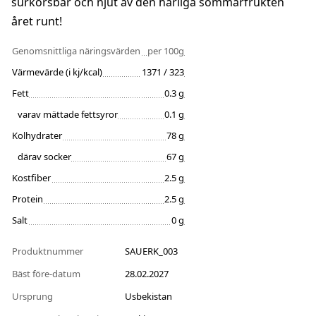
surkörsbär och njut av den härliga sommarfrukten
året runt!
Genomsnittliga näringsvärden
per 100g
Värmevärde (i kj/kcal)
1371 / 323
Fett
0.3 g
varav mättade fettsyror
0.1 g
Kolhydrater
78 g
därav socker
67 g
Kostfiber
2.5 g
Protein
2.5 g
Salt
0 g
Produktnummer
SAUERK_003
Bäst före-datum
28.02.2027
Ursprung
Usbekistan