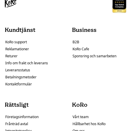
Kundtjänst
Business
KoRo support
B2B
Reklamationer
KoRo Cafe
Returer
Sponsring och samarbeten
Info om frakt och leverans
Leveransstatus
Betalningsmetoder
Kontaktformulär
Rättsligt
KoRo
Företagsinformation
Vårt team
Frånträd avtal
Hållbarhet hos KoRo
Integritetspolicy
Om oss