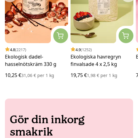
4.8
(2217)
4.9
(1252)
Ekologisk dadel-
Ekologiska havregryn
hasselnötskräm 330 g
finvalsade 4 x 2,5 kg
10,25 €
19,75 €
31,06 €
per
1 kg
1,98 €
per
1 kg
Gör din inkorg
smakrik