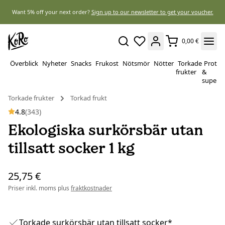
Want 5% off your next order?
Sign up to our newsletter to get your voucher.
0,00 €
Överblick
Nyheter
Snacks
Frukost
Nötsmör
Nötter
Torkade
Protei
frukter
&
superf
Torkade frukter
Torkad frukt
4.8
(343)
Ekologiska surkörsbär utan
tillsatt socker 1 kg
25,75 €
Priser inkl. moms plus
fraktkostnader
Torkade surkörsbär utan tillsatt socker*