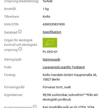
Ursprung (bearbetning)
Turkiet
Innehåll
1 kg
Tillverkare
KoRo
EAN/GTIN
4260335837450
Specifikation
Datablad
Organ för ekologisk
kontroll och ekologiskt
ursprung
PL-EKO-01
Näringsspår
Näringsspår
Frakt
Leveranstid utanför Tyskland
Företag
KoRo Handels GmbH Hauptstraße 26,
10827 Berlin
Förvaringsråd
Förvaras torrt, svalt
Ingredienser
99,5% surkörsbär, solrosfrön* *från ett
ekologiskt jordbruk
Kan innehålla spår av GLUTEN, SOJA,
Korskontaminering