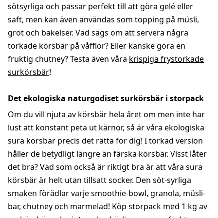
sötsyrliga och passar perfekt till att göra gelé eller
saft, men kan även användas som topping på müsli,
gröt och bakelser. Vad sägs om att servera några
torkade körsbär på våfflor? Eller kanske göra en
fruktig chutney? Testa även våra
krispiga frystorkade
surkörsbär
!
Det ekologiska naturgodiset surkörsbär i storpack
Om du vill njuta av körsbär hela året om men inte har
lust att konstant peta ut kärnor, så är våra ekologiska
sura körsbär precis det rätta för dig! I torkad version
håller de betydligt längre än färska körsbär. Visst låter
det bra? Vad som också är riktigt bra är att våra sura
körsbär är helt utan tillsatt socker. Den söt-syrliga
smaken förädlar varje smoothie-bowl, granola, müsli-
bar, chutney och marmelad! Köp storpack med 1 kg av