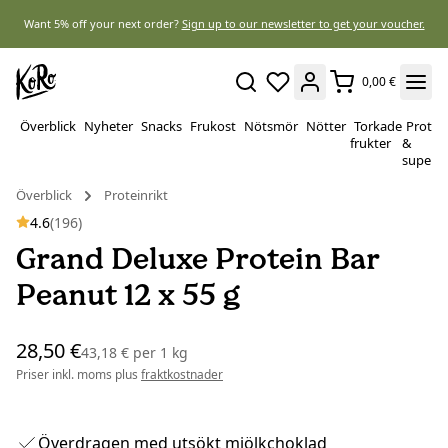
Want 5% off your next order?
Sign up to our newsletter to get your voucher.
0,00 €
Överblick
Nyheter
Snacks
Frukost
Nötsmör
Nötter
Torkade
Protei
frukter
&
superf
Överblick
Proteinrikt
4.6
(196)
Grand Deluxe Protein Bar
Peanut 12 x 55 g
28,50 €
43,18 €
per
1 kg
Priser inkl. moms plus
fraktkostnader
Överdragen med utsökt mjölkchoklad