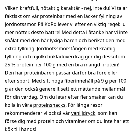
Vilken kraftfull, nötaktig karaktär - nej, inte du! Vi talar
faktiskt om vår proteinbar med en läcker fyllning av
jordnötssmör. På KoRo lever vi efter en viktig regel: ju
mer nötter, desto bättre! Med detta i åtanke har vi inte
snålat med den här lyxiga baren och berikat den med
extra fyllning. Jordnötssmörstången med krämig
fyllning och mjölkchokladöverdrag ger dig dessutom
25 % protein per 100 g med en bra mängd protein!
Den här proteinbaren passar därför bra före eller
efter sport. Med sitt höga fiberinnehåll på 9 g per 100
g är den också generellt sett ett mättande mellanmål
för din vardag. Om du letar efter fler smaker kan du
kolla in våra
proteinsnacks
. För långa resor
rekommenderar vi också vår
vaniljdryck
, som kan
förse dig med protein och vitaminer om du inte har ett
kök till hands!