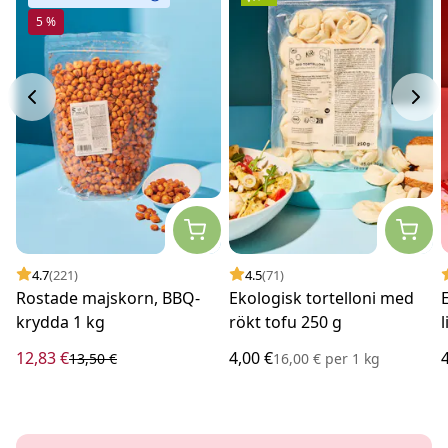
5 %
4.7
(221)
4.5
(71)
Rostade majskorn, BBQ-
Ekologisk tortelloni med
krydda 1 kg
rökt tofu 250 g
l
12,83 €
4,00 €
13,50 €
16,00 €
per
1 kg