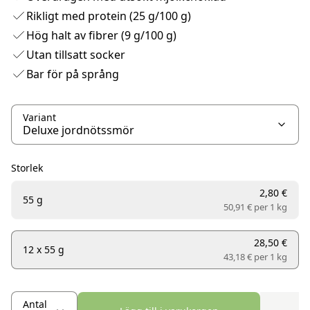
Rikligt med protein (25 g/100 g)
Hög halt av fibrer (9 g/100 g)
Utan tillsatt socker
Bar för på språng
Variant
Storlek
2,80 €
55 g
50,91 € per
1 kg
28,50 €
12 x 55 g
43,18 € per
1 kg
Antal