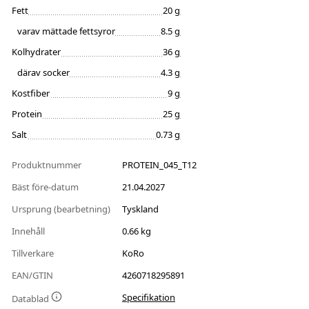
Fett
20 g
varav mättade fettsyror
8.5 g
Kolhydrater
36 g
därav socker
4.3 g
Kostfiber
9 g
Protein
25 g
Salt
0.73 g
Produktnummer
PROTEIN_045_T12
Bäst före-datum
21.04.2027
Ursprung (bearbetning)
Tyskland
Innehåll
0.66 kg
Tillverkare
KoRo
EAN/GTIN
4260718295891
Specifikation
Datablad