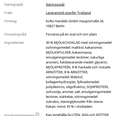
Näringsspår
Näringsspår
Frakt
Leveranstid utanför Tyskland
Företag
KoRo Handels GmbH Hauptstraße 26,
10827 Berlin
Förvaringsråd
Förvaras på en sval och torr plats
Ingredienser
30 % MJÖLKCHOKLAD med sötningsmedel
(sötningsmedel: maltitol; kakaosmör,
MJÖLKSPULVER, kakaomassa,
emulgeringsmedel: lecitiner; naturliga
aromer), fuktbevarande medel: glycerin;
MJÖLKPROTEIN, 8 % hackade och rostade
ÄRNÖTTER, 8 % ÄRNÖTTER,
sötningsmedel: Maltitol,
kollagenhydrosylat, fyllnadsmedel:
polydextros, oligofruktos, SOJAPROTEIN,
solrosolja, aromer, salt, emulgeringsmedel:
lecitiner, stärkelse, sötningsmedel:
sukralos, stevioglykosider från stevia.
Kakao: minst 35 % i chokladen.
Kan innehålla GLUTEN, ÄGG och NÖTTER.
Korskontaminering