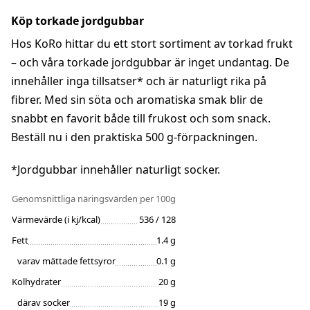
Köp torkade jordgubbar
Hos KoRo hittar du ett stort sortiment av torkad frukt
– och våra torkade jordgubbar är inget undantag. De
innehåller inga tillsatser* och är naturligt rika på
fibrer. Med sin söta och aromatiska smak blir de
snabbt en favorit både till frukost och som snack.
Beställ nu i den praktiska 500 g-förpackningen.
*Jordgubbar innehåller naturligt socker.
Genomsnittliga näringsvärden
per 100g
Värmevärde (i kj/kcal)
536 / 128
Fett
1.4 g
varav mättade fettsyror
0.1 g
Kolhydrater
20 g
därav socker
19 g