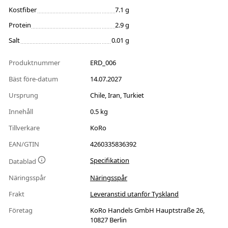
Kostfiber
7.1 g
Protein
2.9 g
Salt
0.01 g
Produktnummer
ERD_006
Bäst före-datum
14.07.2027
Ursprung
Chile, Iran, Turkiet
Innehåll
0.5 kg
Tillverkare
KoRo
EAN/GTIN
4260335836392
Specifikation
Datablad
Näringsspår
Näringsspår
Frakt
Leveranstid utanför Tyskland
Företag
KoRo Handels GmbH Hauptstraße 26,
10827 Berlin