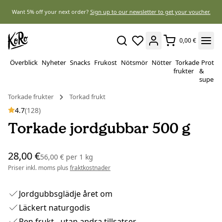
Want 5% off your next order?
Sign up to our newsletter to get your voucher.
0,00 €
Överblick
Nyheter
Snacks
Frukost
Nötsmör
Nötter
Torkade
Protei
frukter
&
superf
Torkade frukter
Torkad frukt
4.7
(128)
Torkade jordgubbar 500 g
28,00 €
56,00 €
per
1 kg
Priser inkl. moms plus
fraktkostnader
Jordgubbsglädje året om
Läckert naturgodis
Ren frukt - utan andra tillsatser