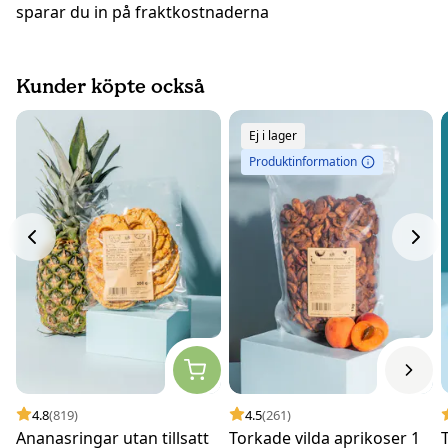
sparar du in på fraktkostnaderna
Kunder köpte också
Ej i lager
Produktinformation
4.8
(819)
4.5
(261)
Ananasringar utan tillsatt
Torkade vilda aprikoser 1