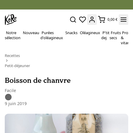
0,00 €
Notre
Nouveau
Purées
Snacks
Oléagineux
P'tit
Fruits
Proté
sélection
d'oléagineux
dej
secs
&
vitami
Recettes
Petit-déjeuner
Boisson de chanvre
Facile
9 juin 2019