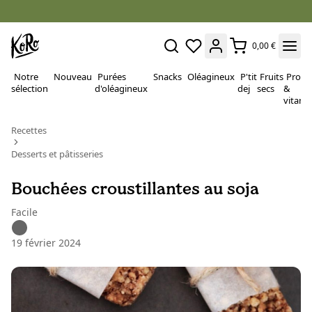
0,00 €
Notre
Nouveau
Purées
Snacks
Oléagineux
P'tit
Fruits
Proté
sélection
d'oléagineux
dej
secs
&
vitami
Recettes
Desserts et pâtisseries
Bouchées croustillantes au soja
Facile
19 février 2024