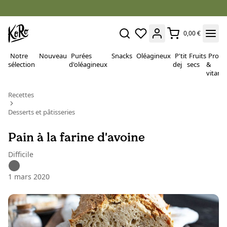
0,00 €
Notre
Nouveau
Purées
Snacks
Oléagineux
P'tit
Fruits
Proté
sélection
d'oléagineux
dej
secs
&
vitami
Recettes
Desserts et pâtisseries
Pain à la farine d'avoine
Difficile
1 mars 2020