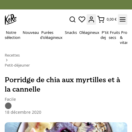
0,00 €
Notre
Nouveau
Purées
Snacks
Oléagineux
P'tit
Fruits
Proté
sélection
d'oléagineux
dej
secs
&
vitami
Recettes
Petit-déjeuner
Porridge de chia aux myrtilles et à
la cannelle
Facile
18 décembre 2020